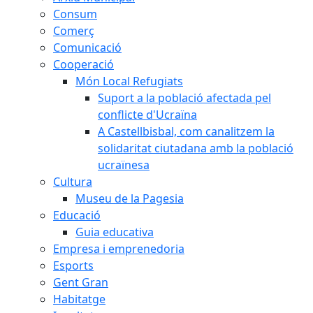
Consum
Comerç
Comunicació
Cooperació
Món Local Refugiats
Suport a la població afectada pel
conflicte d'Ucraïna
A Castellbisbal, com canalitzem la
solidaritat ciutadana amb la població
ucraïnesa
Cultura
Museu de la Pagesia
Educació
Guia educativa
Empresa i emprenedoria
Esports
Gent Gran
Habitatge