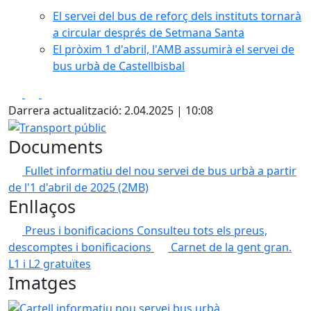
El servei del bus de reforç dels instituts tornarà
a circular després de Setmana Santa
El pròxim 1 d'abril, l'AMB assumirà el servei de
bus urbà de Castellbisbal
Facebook
X
Pdf
Darrera actualització: 2.04.2025 | 10:08
Transport públic
Documents
Fullet informatiu del nou servei de bus urbà a partir
de l'1 d'abril de 2025
(2MB)
Enllaços
Preus i bonificacions
Consulteu tots els preus,
descomptes i bonificacions
Carnet de la gent gran.
L1 i L2 gratuïtes
Imatges
Cartell informatiu nou servei bus urbà