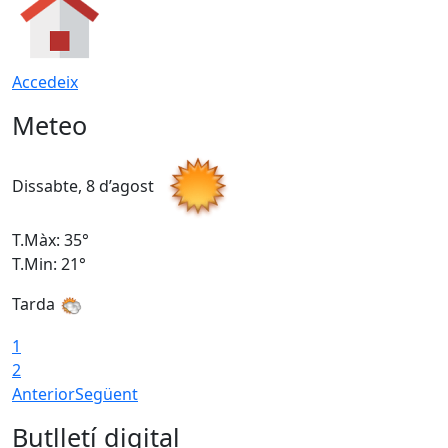
Accedeix
Meteo
Dissabte, 8 d’agost
D
T.Màx: 35°
T
T.Min: 21°
T
Tarda
1
2
Anterior
Següent
Butlletí digital