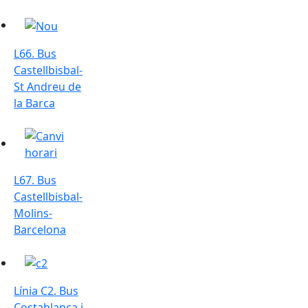
L66. Bus Castellbisbal-St Andreu de la Barca
L66. Bus
Castellbisbal-
St Andreu de
la Barca
L67. Bus Castellbisbal-Molins-Barcelona
L67. Bus
Castellbisbal-
Molins-
Barcelona
Línia C2. Bus Costablanca i Santeugini - Hospital de Te
Línia C2. Bus
Costablanca i