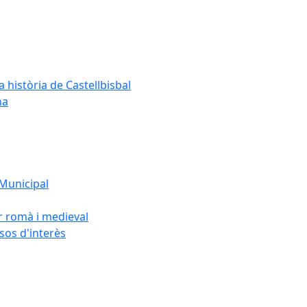
a història de Castellbisbal
na
 Municipal
or romà i medieval
rsos d'interès