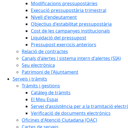
Modificacions pressupostàries
Execució pressupostària trimestral
Nivell d'endeutament
Objectius d'estabilitat pressupostària
Cost de les campanyes institucionals
Liquidació del pressupost
Pressupost exercicis anteriors
Relació de contractes
Canals d'alertes i sistema intern d'alertes (SIA)
Seu electrònica
Patrimoni de l'Ajuntament
Serveis i tràmits
Tràmits i gestions
Catàleg de tràmits
El Meu Espai
Servei d'assistència per a la tramitació electr
Verificació de documents electrònics
Oficines d'Atenció Ciutadana (OAC)
Cartes de serveis