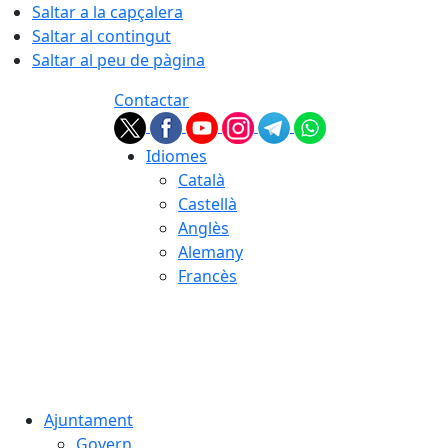
Saltar a la capçalera
Saltar al contingut
Saltar al peu de pàgina
Contactar
Idiomes
Català
Castellà
Anglès
Alemany
Francès
07.08.2026 | 07:13
Ajuntament
Govern