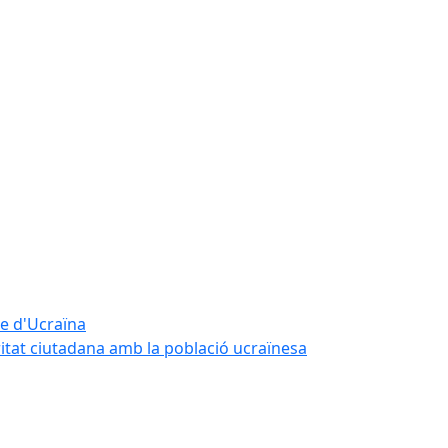
te d'Ucraïna
ritat ciutadana amb la població ucraïnesa