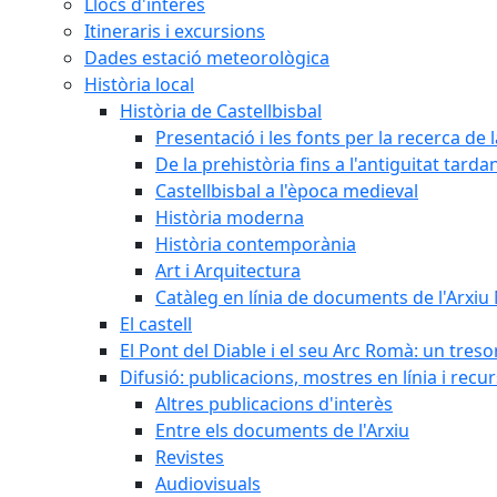
Llocs d'interès
Itineraris i excursions
Dades estació meteorològica
Història local
Història de Castellbisbal
Presentació i les fonts per la recerca de l
De la prehistòria fins a l'antiguitat tarda
Castellbisbal a l'època medieval
Història moderna
Història contemporània
Art i Arquitectura
Catàleg en línia de documents de l'Arxiu
El castell
El Pont del Diable i el seu Arc Romà: un tres
Difusió: publicacions, mostres en línia i recu
Altres publicacions d'interès
Entre els documents de l'Arxiu
Revistes
Audiovisuals