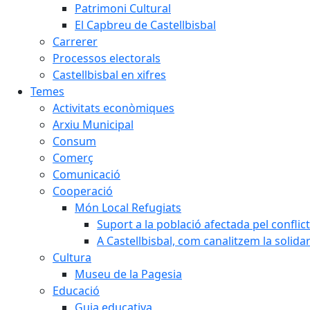
Patrimoni Cultural
El Capbreu de Castellbisbal
Carrerer
Processos electorals
Castellbisbal en xifres
Temes
Activitats econòmiques
Arxiu Municipal
Consum
Comerç
Comunicació
Cooperació
Món Local Refugiats
Suport a la població afectada pel conflic
A Castellbisbal, com canalitzem la solida
Cultura
Museu de la Pagesia
Educació
Guia educativa