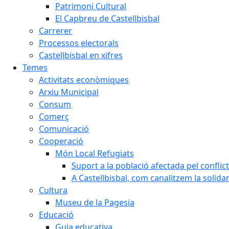
Patrimoni Cultural
El Capbreu de Castellbisbal
Carrerer
Processos electorals
Castellbisbal en xifres
Temes
Activitats econòmiques
Arxiu Municipal
Consum
Comerç
Comunicació
Cooperació
Món Local Refugiats
Suport a la població afectada pel conflic
A Castellbisbal, com canalitzem la solida
Cultura
Museu de la Pagesia
Educació
Guia educativa