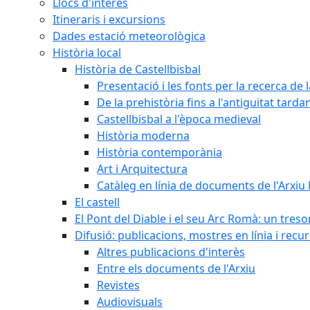
Llocs d'interès
Itineraris i excursions
Dades estació meteorològica
Història local
Història de Castellbisbal
Presentació i les fonts per la recerca de l
De la prehistòria fins a l'antiguitat tarda
Castellbisbal a l'època medieval
Història moderna
Història contemporània
Art i Arquitectura
Catàleg en línia de documents de l'Arxiu
El castell
El Pont del Diable i el seu Arc Romà: un tres
Difusió: publicacions, mostres en línia i recu
Altres publicacions d'interès
Entre els documents de l'Arxiu
Revistes
Audiovisuals