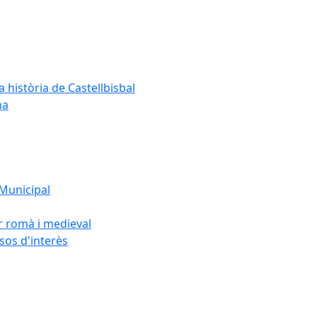
a història de Castellbisbal
na
 Municipal
or romà i medieval
rsos d'interès