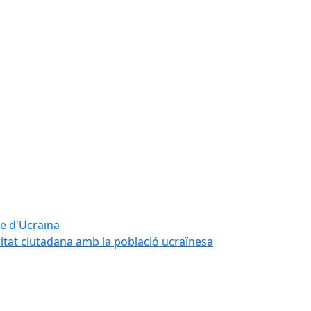
te d'Ucraïna
ritat ciutadana amb la població ucraïnesa