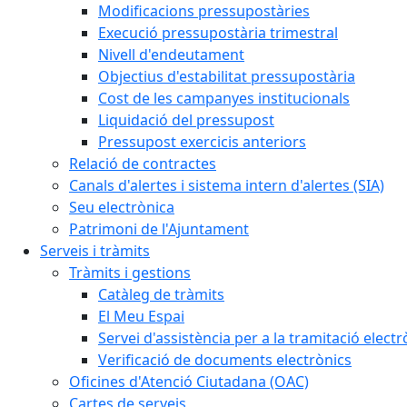
Modificacions pressupostàries
Execució pressupostària trimestral
Nivell d'endeutament
Objectius d'estabilitat pressupostària
Cost de les campanyes institucionals
Liquidació del pressupost
Pressupost exercicis anteriors
Relació de contractes
Canals d'alertes i sistema intern d'alertes (SIA)
Seu electrònica
Patrimoni de l'Ajuntament
Serveis i tràmits
Tràmits i gestions
Catàleg de tràmits
El Meu Espai
Servei d'assistència per a la tramitació electr
Verificació de documents electrònics
Oficines d'Atenció Ciutadana (OAC)
Cartes de serveis