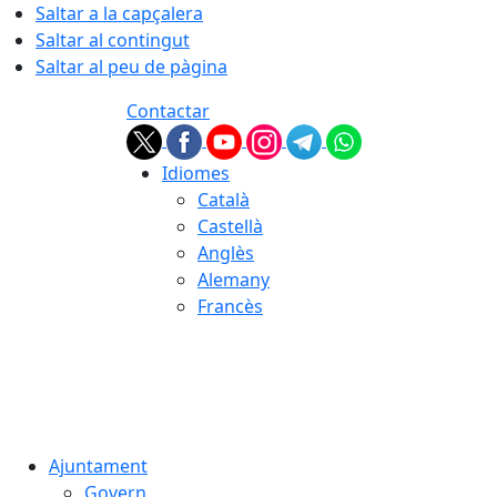
Saltar a la capçalera
Saltar al contingut
Saltar al peu de pàgina
Contactar
Idiomes
Català
Castellà
Anglès
Alemany
Francès
08.08.2026 | 08:05
Ajuntament
Govern