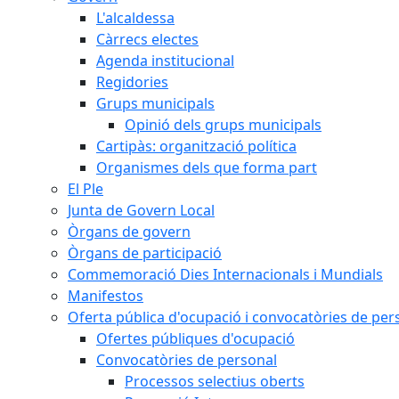
L'alcaldessa
Càrrecs electes
Agenda institucional
Regidories
Grups municipals
Opinió dels grups municipals
Cartipàs: organització política
Organismes dels que forma part
El Ple
Junta de Govern Local
Òrgans de govern
Òrgans de participació
Commemoració Dies Internacionals i Mundials
Manifestos
Oferta pública d'ocupació i convocatòries de per
Ofertes públiques d'ocupació
Convocatòries de personal
Processos selectius oberts