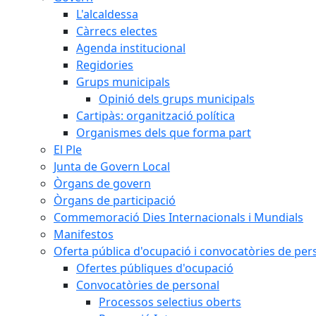
L'alcaldessa
Càrrecs electes
Agenda institucional
Regidories
Grups municipals
Opinió dels grups municipals
Cartipàs: organització política
Organismes dels que forma part
El Ple
Junta de Govern Local
Òrgans de govern
Òrgans de participació
Commemoració Dies Internacionals i Mundials
Manifestos
Oferta pública d'ocupació i convocatòries de per
Ofertes públiques d'ocupació
Convocatòries de personal
Processos selectius oberts