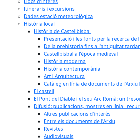
Llocs d'interès
Itineraris i excursions
Dades estació meteorològica
Història local
Història de Castellbisbal
Presentació i les fonts per la recerca de l
De la prehistòria fins a l'antiguitat tarda
Castellbisbal a l'època medieval
Història moderna
Història contemporània
Art i Arquitectura
Catàleg en línia de documents de l'Arxiu
El castell
El Pont del Diable i el seu Arc Romà: un tres
Difusió: publicacions, mostres en línia i recu
Altres publicacions d'interès
Entre els documents de l'Arxiu
Revistes
Audiovisuals