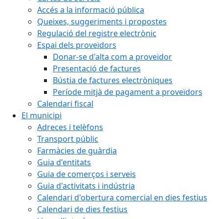
Accés a la informació pública
Queixes, suggeriments i propostes
Regulació del registre electrònic
Espai dels proveïdors
Donar-se d'alta com a proveïdor
Presentació de factures
Bústia de factures electròniques
Període mitjà de pagament a proveïdors
Calendari fiscal
El municipi
Adreces i telèfons
Transport públic
Farmàcies de guàrdia
Guia d'entitats
Guia de comerços i serveis
Guia d'activitats i indústria
Calendari d'obertura comercial en dies festius
Calendari de dies festius