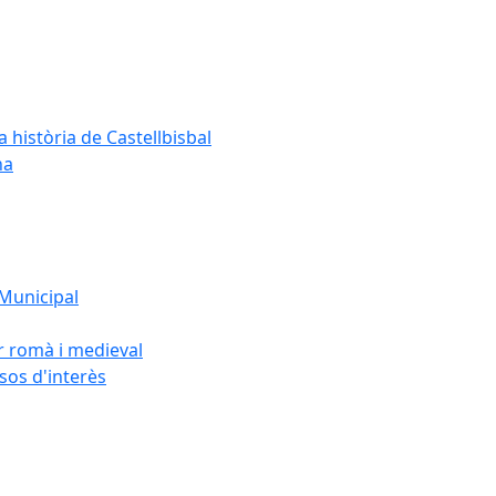
a història de Castellbisbal
na
 Municipal
or romà i medieval
rsos d'interès