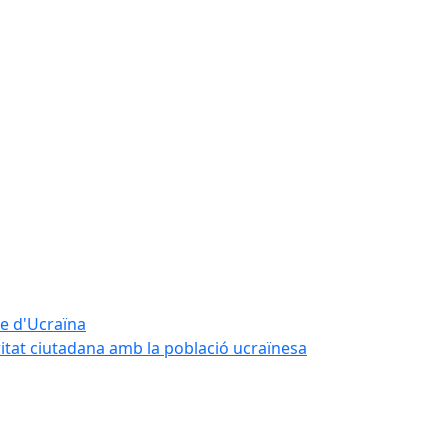
te d'Ucraïna
ritat ciutadana amb la població ucraïnesa