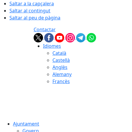
Saltar a la capçalera
Saltar al contingut
Saltar al peu de pàgina
Contactar
Idiomes
Català
Castellà
Anglès
Alemany
Francès
08.08.2026 | 04:33
Ajuntament
Govern