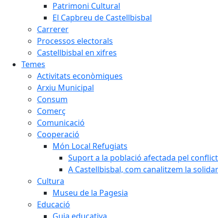
Patrimoni Cultural
El Capbreu de Castellbisbal
Carrerer
Processos electorals
Castellbisbal en xifres
Temes
Activitats econòmiques
Arxiu Municipal
Consum
Comerç
Comunicació
Cooperació
Món Local Refugiats
Suport a la població afectada pel conflic
A Castellbisbal, com canalitzem la solida
Cultura
Museu de la Pagesia
Educació
Guia educativa