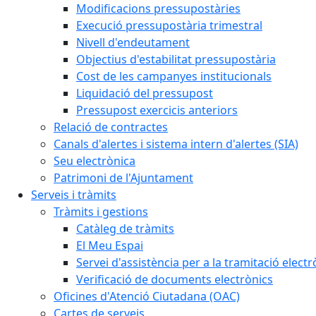
Modificacions pressupostàries
Execució pressupostària trimestral
Nivell d'endeutament
Objectius d'estabilitat pressupostària
Cost de les campanyes institucionals
Liquidació del pressupost
Pressupost exercicis anteriors
Relació de contractes
Canals d'alertes i sistema intern d'alertes (SIA)
Seu electrònica
Patrimoni de l'Ajuntament
Serveis i tràmits
Tràmits i gestions
Catàleg de tràmits
El Meu Espai
Servei d'assistència per a la tramitació electr
Verificació de documents electrònics
Oficines d'Atenció Ciutadana (OAC)
Cartes de serveis