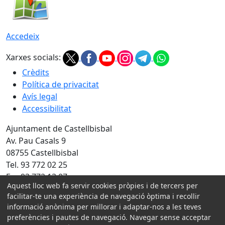
Accedeix
Xarxes socials:
Crèdits
Política de privacitat
Avís legal
Accessibilitat
Ajuntament de Castellbisbal
Av. Pau Casals 9
08755 Castellbisbal
Tel. 93 772 02 25
Fax 93 772 13 07
Aquest lloc web fa servir cookies pròpies i de tercers per
Amb la col·laboració de:
facilitar-te una experiència de navegació òptima i recollir
informació anònima per millorar i adaptar-nos a les teves
preferències i pautes de navegació. Navegar sense acceptar