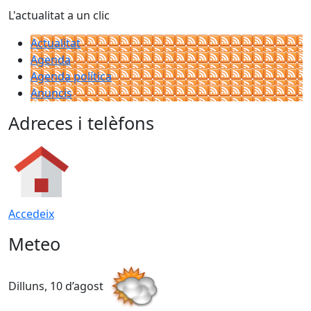
L'actualitat a un clic
Actualitat
Agenda
Agenda política
Anuncis
Adreces i telèfons
Accedeix
Meteo
Dilluns, 10 d’agost
D