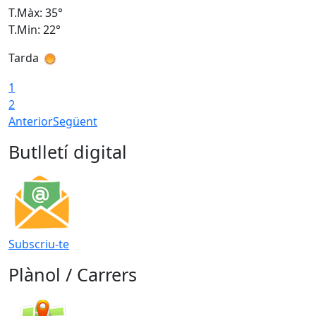
T.Màx: 35°
T
T.Min: 22°
T
Tarda
T
1
2
Anterior
Següent
Butlletí digital
Subscriu-te
Plànol / Carrers