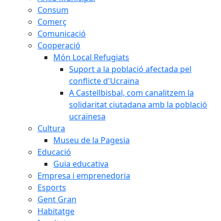
Consum
Comerç
Comunicació
Cooperació
Món Local Refugiats
Suport a la població afectada pel
conflicte d'Ucraïna
A Castellbisbal, com canalitzem la
solidaritat ciutadana amb la població
ucraïnesa
Cultura
Museu de la Pagesia
Educació
Guia educativa
Empresa i emprenedoria
Esports
Gent Gran
Habitatge