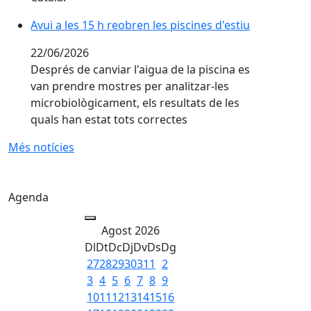
Avui a les 15 h reobren les piscines d'estiu
Avui a les 15 h reobren les piscines d'estiu
22/06/2026
Després de canviar l'aigua de la piscina es
van prendre mostres per analitzar-les
microbiològicament, els resultats de les
quals han estat tots correctes
Més notícies
Agenda
Agost 2026
Dl
Dt
Dc
Dj
Dv
Ds
Dg
27
28
29
30
31
1
2
3
4
5
6
7
8
9
10
11
12
13
14
15
16