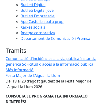
Butlletí Digital
Butlletí Digital Jove
Butlletí Empresarial
App Castellbisbal a prop
Xarxes socials
Imatge corporativa
Departament de Comunicació i Premsa
Tramits
Comunicació d'incidències a la via pública
Instància
genèrica
Sol·licitud d'accés a la informació pública
Més informació
Festa Major de l'Aigua i la Llum
Ass
Del 19 al 23 d'agost gaudeix de la Festa Major de
LIA
65
l'Aigua i la Llum 2026.
trà
die
CONSULTA EL PROGRAMA I LA INFORMACIÓ
!
D'INTERÈS!
PA