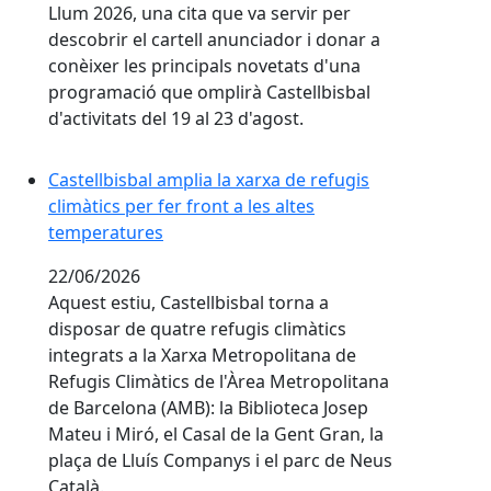
Llum 2026, una cita que va servir per
descobrir el cartell anunciador i donar a
conèixer les principals novetats d'una
programació que omplirà Castellbisbal
d'activitats del 19 al 23 d'agost.
Castellbisbal amplia la xarxa de refugis climàtics per 
Castellbisbal amplia la xarxa de refugis
climàtics per fer front a les altes
temperatures
22/06/2026
Aquest estiu, Castellbisbal torna a
disposar de quatre refugis climàtics
integrats a la Xarxa Metropolitana de
Refugis Climàtics de l'Àrea Metropolitana
de Barcelona (AMB): la Biblioteca Josep
Mateu i Miró, el Casal de la Gent Gran, la
plaça de Lluís Companys i el parc de Neus
Català.