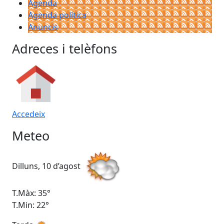
Agenda
Agenda política
Anuncis
Adreces i telèfons
Accedeix
Meteo
Dilluns, 10 d’agost
Dim
T.Màx: 35°
T.M
T.Min: 22°
T.M