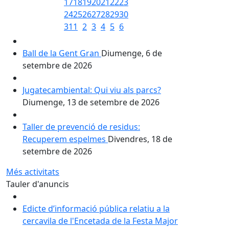
17
18
19
20
21
22
23
24
25
26
27
28
29
30
31
1
2
3
4
5
6
Ball de la Gent Gran
Diumenge, 6 de
setembre de 2026
Jugatecambiental: Qui viu als parcs?
Diumenge, 13 de setembre de 2026
Taller de prevenció de residus:
Recuperem espelmes
Divendres, 18 de
setembre de 2026
Més activitats
Tauler d'anuncis
Edicte d’informació pública relatiu a la
cercavila de l'Encetada de la Festa Major