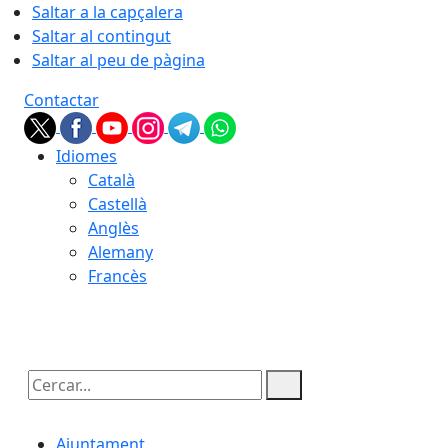
Saltar a la capçalera
Saltar al contingut
Saltar al peu de pàgina
Contactar
Idiomes
Català
Castellà
Anglès
Alemany
Francès
09.08.2026 | 14:20
Cercar:
Ajuntament