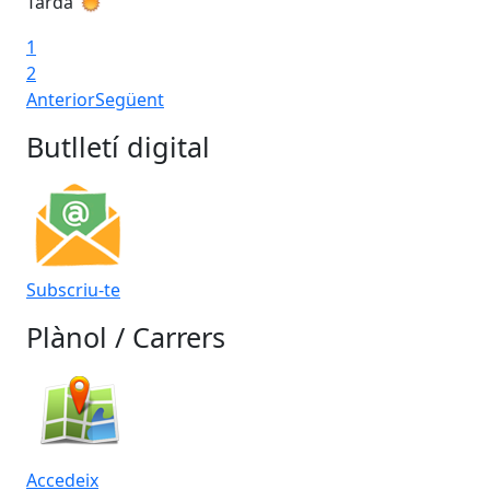
Tarda
Ta
1
2
Anterior
Següent
Butlletí digital
Subscriu-te
Plànol / Carrers
Accedeix