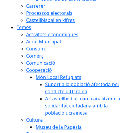
Carrerer
Processos electorals
Castellbisbal en xifres
Temes
Activitats econòmiques
Arxiu Municipal
Consum
Comerç
Comunicació
Cooperació
Món Local Refugiats
Suport a la població afectada pel
conflicte d'Ucraïna
A Castellbisbal, com canalitzem la
solidaritat ciutadana amb la
població ucraïnesa
Cultura
Museu de la Pagesia