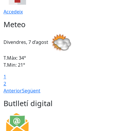
Accedeix
Meteo
Divendres, 7 d’agost
D
T.Màx: 34°
T
T.Min: 21°
T
1
T
2
Anterior
Següent
Butlletí digital