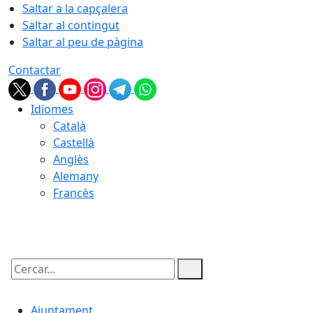
Saltar a la capçalera
Saltar al contingut
Saltar al peu de pàgina
Contactar
Idiomes
Català
Castellà
Anglès
Alemany
Francès
07.08.2026 | 12:40
Cercar:
Ajuntament