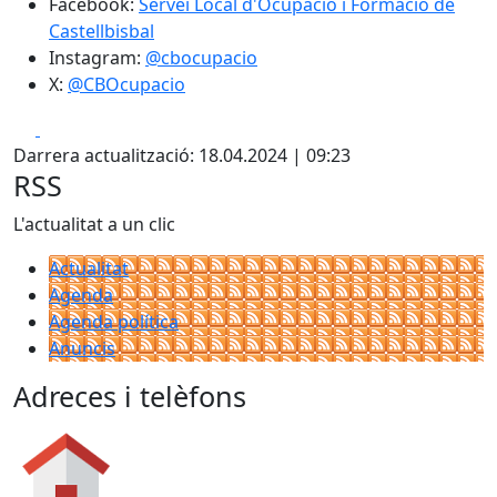
Facebook:
Servei Local d'Ocupació i Formació de
Castellbisbal
Instagram:
@cbocupacio
X:
@CBOcupacio
Facebook
X
Darrera actualització: 18.04.2024 | 09:23
RSS
L'actualitat a un clic
Actualitat
Agenda
Agenda política
Anuncis
Adreces i telèfons