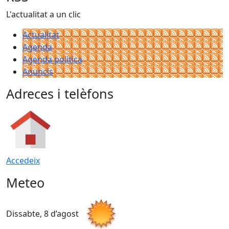
L'actualitat a un clic
Actualitat
Agenda
Agenda política
Anuncis
Adreces i telèfons
Accedeix
Meteo
Dissabte, 8 d’agost
D