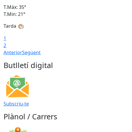
T.Màx: 35°
T
T.Min: 21°
T
Tarda
1
2
Anterior
Següent
Butlletí digital
Subscriu-te
Plànol / Carrers