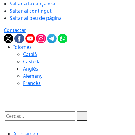
Saltar a la capçalera
Saltar al contingut
Saltar al peu de pàgina
Contactar
Idiomes
Català
Castellà
Anglès
Alemany
Francès
07.08.2026 | 20:08
Cercar:
Ajuntament