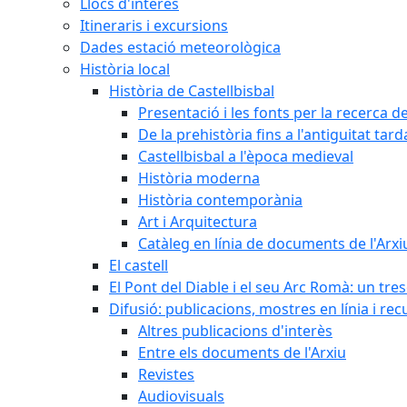
Llocs d'interès
Itineraris i excursions
Dades estació meteorològica
Història local
Història de Castellbisbal
Presentació i les fonts per la recerca de
De la prehistòria fins a l'antiguitat tar
Castellbisbal a l'època medieval
Història moderna
Història contemporània
Art i Arquitectura
Catàleg en línia de documents de l'Arxi
El castell
El Pont del Diable i el seu Arc Romà: un tre
Difusió: publicacions, mostres en línia i rec
Altres publicacions d'interès
Entre els documents de l'Arxiu
Revistes
Audiovisuals