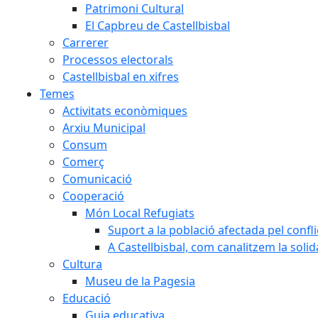
Patrimoni Cultural
El Capbreu de Castellbisbal
Carrerer
Processos electorals
Castellbisbal en xifres
Temes
Activitats econòmiques
Arxiu Municipal
Consum
Comerç
Comunicació
Cooperació
Món Local Refugiats
Suport a la població afectada pel confl
A Castellbisbal, com canalitzem la soli
Cultura
Museu de la Pagesia
Educació
Guia educativa