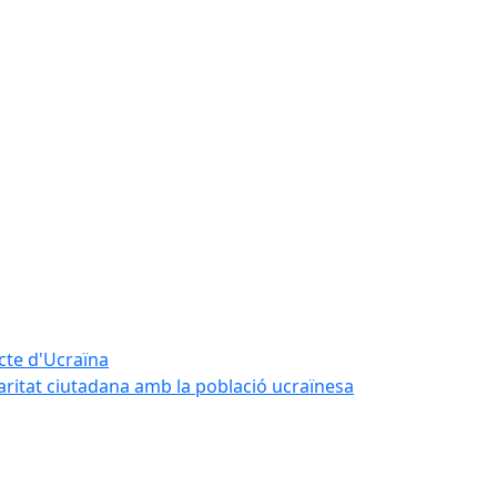
icte d'Ucraïna
daritat ciutadana amb la població ucraïnesa