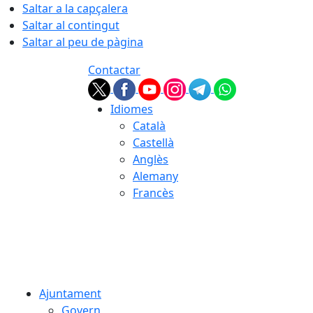
Saltar a la capçalera
Saltar al contingut
Saltar al peu de pàgina
Contactar
Idiomes
Català
Castellà
Anglès
Alemany
Francès
08.08.2026 | 14:19
Ajuntament
Govern