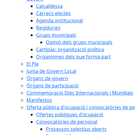
L'alcaldessa
Càrrecs electes
Agenda institucional
Regidories
Grups municipals
Opinió dels grups municipals
Cartipàs: organització política
Organismes dels que forma part
El Ple
Junta de Govern Local
Òrgans de govern
Òrgans de participació
Commemoració Dies Internacionals i Mundials
Manifestos
Oferta pública d'ocupació i convocatòries de p
Ofertes públiques d'ocupació
Convocatòries de personal
Processos selectius oberts