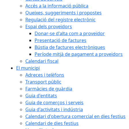
Accés a la informació pública
Queixes, suggeriments i propostes
Regulació del registre electrònic
Espai dels proveïdors
Donar-se d'alta com a proveïdor
Presentació de factures
Bústia de factures electròniques
Període mitjà de pagament a proveïdors
Calendari fiscal
El municipi
Adreces i telèfons
Transport públic
Farmàcies de guàrdia
Guia d'entitats
Guia de comerços i serveis
Guia d'activitats i indústria
Calendari d'obertura comercial en dies festius
Calendari de dies festius