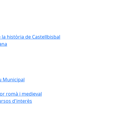
 la història de Castellbisbal
dana
u Municipal
sor romà i medieval
ursos d'interès