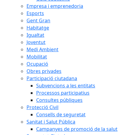
Empresa i emprenedoria
Esports
Gent Gran
Habitatge
Igualtat
Joventut
Medi Ambient
Mobilitat
Ocupació
Obres privades
Participació ciutadana
Subvencions a les entitats
Processos participatius
Consultes públiques
Protecció Civil
Consells de seguretat
Sanitat i Salut Pública
Campanyes de promoció de la salut