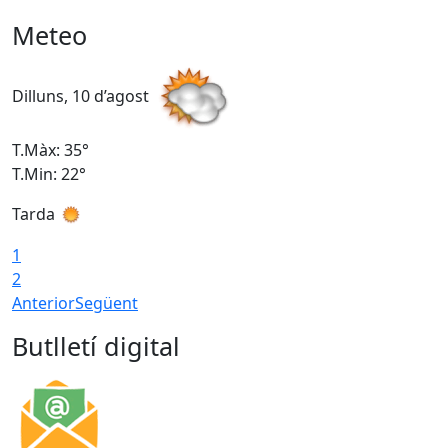
Meteo
Dilluns, 10 d’agost
D
T.Màx: 35°
T
T.Min: 22°
T
Tarda
T
1
2
Anterior
Següent
Butlletí digital