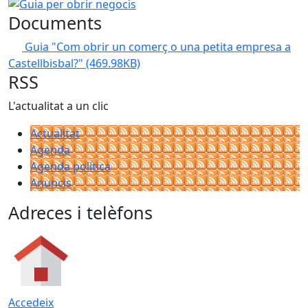
Guia per obrir negocis
Documents
Guia "Com obrir un comerç o una petita empresa a
Castellbisbal?"
(469.98KB)
RSS
L'actualitat a un clic
Actualitat
Agenda
Agenda política
Anuncis
Adreces i telèfons
Accedeix