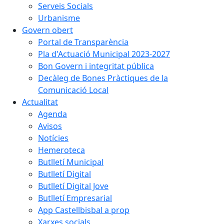
Serveis Socials
Urbanisme
Govern obert
Portal de Transparència
Pla d'Actuació Municipal 2023-2027
Bon Govern i integritat pública
Decàleg de Bones Pràctiques de la
Comunicació Local
Actualitat
Agenda
Avisos
Notícies
Hemeroteca
Butlletí Municipal
Butlletí Digital
Butlletí Digital Jove
Butlletí Empresarial
App Castellbisbal a prop
Xarxes socials