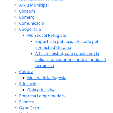
Arxiu Municipal
Consum
Comerç
Comunicació
Cooperació
Món Local Refugiats
Suport a la població afectada pel
conflicte d'Ucraïna
A Castellbisbal, com canalitzem la
solidaritat ciutadana amb la població
ucraïnesa
Cultura
Museu de la Pagesia
Educació
Guia educativa
Empresa i emprenedoria
Esports
Gent Gran