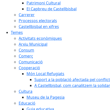
Patrimoni Cultural
El Capbreu de Castellbisbal
Carrerer
Processos electorals
Castellbisbal en xifres
Temes
Activitats econòmiques
Arxiu Municipal
Consum
Comerç
Comunicació
Cooperació
Món Local Refugiats
Suport a la població afectada pel conflic
A Castellbisbal, com canalitzem la solida
Cultura
Museu de la Pagesia
Educació
Guia educativa