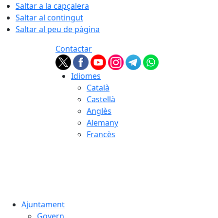
Saltar a la capçalera
Saltar al contingut
Saltar al peu de pàgina
Contactar
Idiomes
Català
Castellà
Anglès
Alemany
Francès
07.08.2026 | 05:34
Ajuntament
Govern