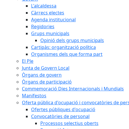
L'alcaldessa
Càrrecs electes
Agenda institucional
Regidories
Grups municipals
Opinió dels grups municipals
Cartipàs: organització política
Organismes dels que forma part
El Ple
Junta de Govern Local
Òrgans de govern
Òrgans de participació
Commemoració Dies Internacionals i Mundials
Manifestos
Oferta pública d'ocupació i convocatòries de per
Ofertes públiques d'ocupació
Convocatòries de personal
Processos selectius oberts