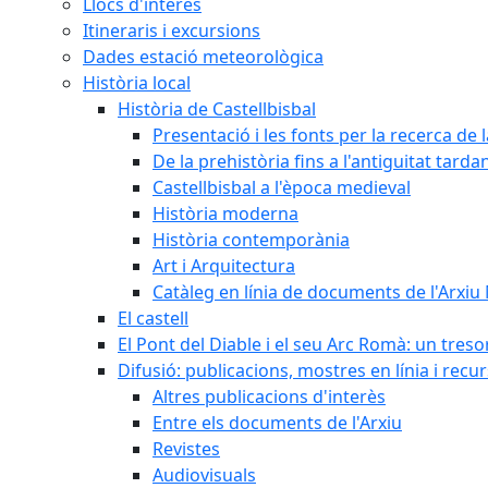
Llocs d'interès
Itineraris i excursions
Dades estació meteorològica
Història local
Història de Castellbisbal
Presentació i les fonts per la recerca de l
De la prehistòria fins a l'antiguitat tarda
Castellbisbal a l'època medieval
Història moderna
Història contemporània
Art i Arquitectura
Catàleg en línia de documents de l'Arxiu
El castell
El Pont del Diable i el seu Arc Romà: un tres
Difusió: publicacions, mostres en línia i recu
Altres publicacions d'interès
Entre els documents de l'Arxiu
Revistes
Audiovisuals