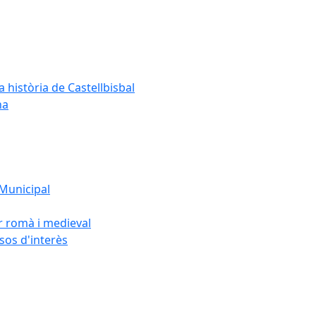
a història de Castellbisbal
na
 Municipal
or romà i medieval
rsos d'interès