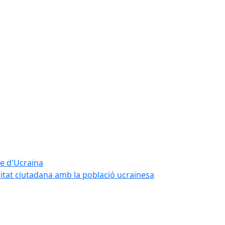
te d'Ucraïna
ritat ciutadana amb la població ucraïnesa