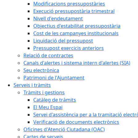
Modificacions pressupostàries
Execució pressupostària trimestral
Nivell d'endeutament
Objectius d'estabilitat pressupostària
Cost de les campanyes institucionals
Liquidació del pressupost
Pressupost exercicis anteriors
Relació de contractes
Canals d'alertes i sistema intern d'alertes (SIA)
Seu electrònica
Patrimoni de l'Ajuntament
Serveis i tràmits
Tràmits i gestions
Catàleg de tràmits
El Meu Espai
Servei d'assistència per a la tramitació electr
Verificació de documents electrònics
Oficines d'Atenció Ciutadana (OAC)
Cartes de serveis