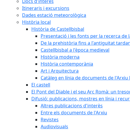
Llocs d'interès
Itineraris i excursions
Dades estació meteorològica
Història local
Història de Castellbisbal
Presentació i les fonts per la recerca de l
De la prehistòria fins a l'antiguitat tarda
Castellbisbal a l'època medieval
Història moderna
Història contemporània
Art i Arquitectura
Catàleg en línia de documents de l'Arxiu
El castell
El Pont del Diable i el seu Arc Romà: un tres
Difusió: publicacions, mostres en línia i recu
Altres publicacions d'interès
Entre els documents de l'Arxiu
Revistes
Audiovisuals