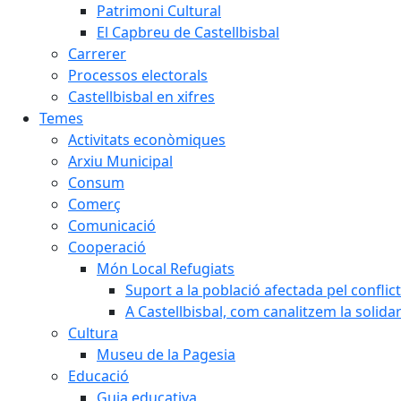
Patrimoni Cultural
El Capbreu de Castellbisbal
Carrerer
Processos electorals
Castellbisbal en xifres
Temes
Activitats econòmiques
Arxiu Municipal
Consum
Comerç
Comunicació
Cooperació
Món Local Refugiats
Suport a la població afectada pel conflic
A Castellbisbal, com canalitzem la solida
Cultura
Museu de la Pagesia
Educació
Guia educativa