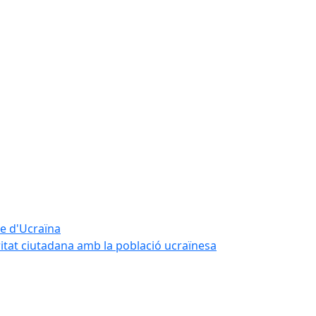
te d'Ucraïna
ritat ciutadana amb la població ucraïnesa