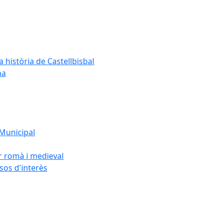
a història de Castellbisbal
na
 Municipal
or romà i medieval
rsos d'interès