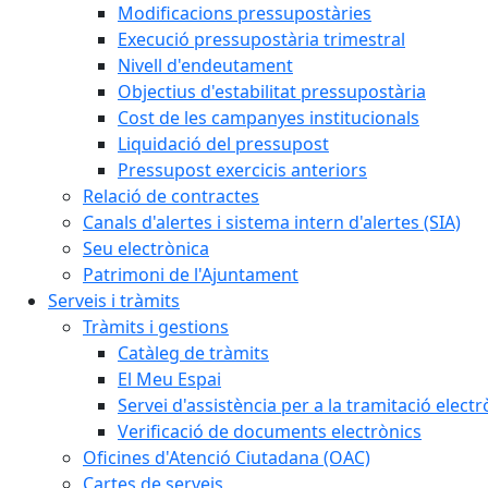
Modificacions pressupostàries
Execució pressupostària trimestral
Nivell d'endeutament
Objectius d'estabilitat pressupostària
Cost de les campanyes institucionals
Liquidació del pressupost
Pressupost exercicis anteriors
Relació de contractes
Canals d'alertes i sistema intern d'alertes (SIA)
Seu electrònica
Patrimoni de l'Ajuntament
Serveis i tràmits
Tràmits i gestions
Catàleg de tràmits
El Meu Espai
Servei d'assistència per a la tramitació electr
Verificació de documents electrònics
Oficines d'Atenció Ciutadana (OAC)
Cartes de serveis