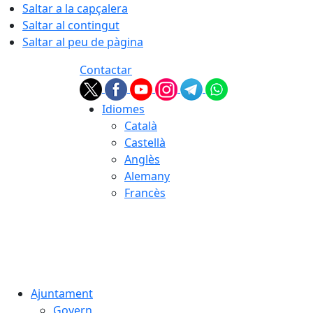
Saltar a la capçalera
Saltar al contingut
Saltar al peu de pàgina
Contactar
Idiomes
Català
Castellà
Anglès
Alemany
Francès
06.08.2026 | 17:10
Ajuntament
Govern