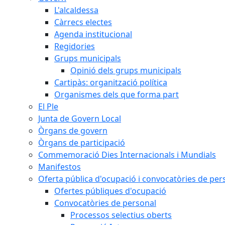
L'alcaldessa
Càrrecs electes
Agenda institucional
Regidories
Grups municipals
Opinió dels grups municipals
Cartipàs: organització política
Organismes dels que forma part
El Ple
Junta de Govern Local
Òrgans de govern
Òrgans de participació
Commemoració Dies Internacionals i Mundials
Manifestos
Oferta pública d'ocupació i convocatòries de per
Ofertes públiques d'ocupació
Convocatòries de personal
Processos selectius oberts