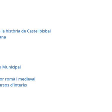
 la història de Castellbisbal
dana
u Municipal
sor romà i medieval
ursos d'interès