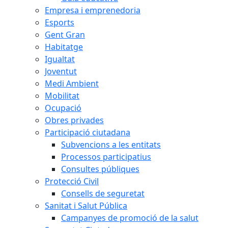
Empresa i emprenedoria
Esports
Gent Gran
Habitatge
Igualtat
Joventut
Medi Ambient
Mobilitat
Ocupació
Obres privades
Participació ciutadana
Subvencions a les entitats
Processos participatius
Consultes públiques
Protecció Civil
Consells de seguretat
Sanitat i Salut Pública
Campanyes de promoció de la salut