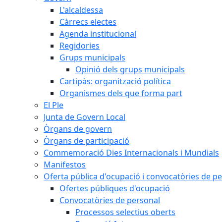
L'alcaldessa
Càrrecs electes
Agenda institucional
Regidories
Grups municipals
Opinió dels grups municipals
Cartipàs: organització política
Organismes dels que forma part
El Ple
Junta de Govern Local
Òrgans de govern
Òrgans de participació
Commemoració Dies Internacionals i Mundials
Manifestos
Oferta pública d'ocupació i convocatòries de p
Ofertes públiques d'ocupació
Convocatòries de personal
Processos selectius oberts