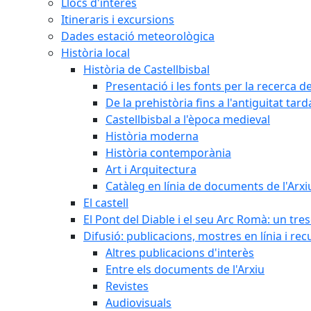
Llocs d'interès
Itineraris i excursions
Dades estació meteorològica
Història local
Història de Castellbisbal
Presentació i les fonts per la recerca de
De la prehistòria fins a l'antiguitat tar
Castellbisbal a l'època medieval
Història moderna
Història contemporània
Art i Arquitectura
Catàleg en línia de documents de l'Arxi
El castell
El Pont del Diable i el seu Arc Romà: un tre
Difusió: publicacions, mostres en línia i rec
Altres publicacions d'interès
Entre els documents de l'Arxiu
Revistes
Audiovisuals