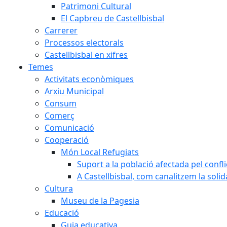
Patrimoni Cultural
El Capbreu de Castellbisbal
Carrerer
Processos electorals
Castellbisbal en xifres
Temes
Activitats econòmiques
Arxiu Municipal
Consum
Comerç
Comunicació
Cooperació
Món Local Refugiats
Suport a la població afectada pel confl
A Castellbisbal, com canalitzem la soli
Cultura
Museu de la Pagesia
Educació
Guia educativa