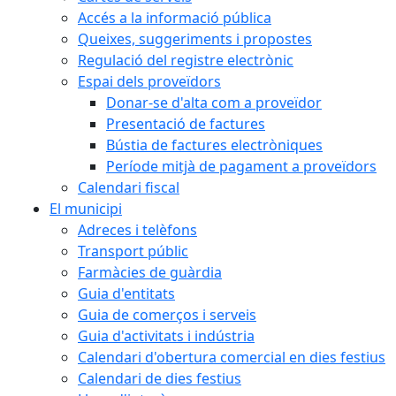
Accés a la informació pública
Queixes, suggeriments i propostes
Regulació del registre electrònic
Espai dels proveïdors
Donar-se d'alta com a proveïdor
Presentació de factures
Bústia de factures electròniques
Període mitjà de pagament a proveïdors
Calendari fiscal
El municipi
Adreces i telèfons
Transport públic
Farmàcies de guàrdia
Guia d'entitats
Guia de comerços i serveis
Guia d'activitats i indústria
Calendari d'obertura comercial en dies festius
Calendari de dies festius