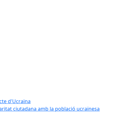
icte d'Ucraïna
daritat ciutadana amb la població ucraïnesa