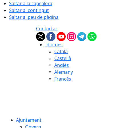
Saltar a la capçalera
Saltar al contingut
Saltar al peu de pàgina
Contactar
Idiomes
Català
Castellà
Anglès
Alemany
Francès
09.08.2026 | 08:37
Ajuntament
Govern