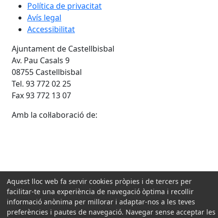
Política de privacitat
Avís legal
Accessibilitat
Ajuntament de Castellbisbal
Av. Pau Casals 9
08755 Castellbisbal
Tel. 93 772 02 25
Fax 93 772 13 07
Amb la col·laboració de:
Aquest lloc web fa servir cookies pròpies i de tercers per
facilitar-te una experiència de navegació òptima i recollir
informació anònima per millorar i adaptar-nos a les teves
preferències i pautes de navegació. Navegar sense acceptar les