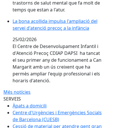
trastorns de salut mental que fa molt de
temps que estan a l'atur.
La bona acollida impulsa l'ampliació del servei d'atenc
La bona acollida impulsa l'ampliació del
servei d'atenció precoç a la infància
25/02/2026
El Centre de Desenvolupament Infantil i
d'Atenció Precoç CDIAP DAPSI ha tancat
el seu primer any de funcionament a Can
Margarit amb un ús creixent que ha
permès ampliar l'equip professional i els
horaris d'atenció.
Més notícies
SERVEIS
Àpats a domicili
Centre d'Urgències i Emergències Socials
de Barcelona (CUESB)
Cessió de material per atendre gent gran