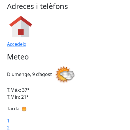
Adreces i telèfons
Accedeix
Meteo
Diumenge, 9 d’agost
Dil
T.Màx: 37°
T.M
T.Min: 21°
T.M
Tarda
Ta
1
2