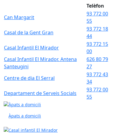
Telèfon
93 772 00
Can Margarit
55
93 772 18
Casal de la Gent Gran
44
93 772 15
Casal Infantil El Mirador
00
Casal Infantil El Mirador. Antena
626 80 79
Santeugini
27
93 772 43
Centre de dia El Serral
34
93 772 00
Departament de Serveis Socials
55
Àpats a domicili