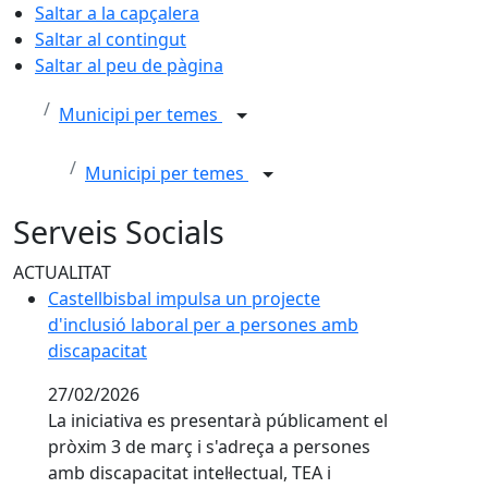
Saltar a la capçalera
Saltar al contingut
Saltar al peu de pàgina
Municipi per temes
Municipi per temes
Serveis Socials
ACTUALITAT
Castellbisbal impulsa un projecte d'inclusió laboral 
Castellbisbal impulsa un projecte
d'inclusió laboral per a persones amb
discapacitat
27/02/2026
La iniciativa es presentarà públicament el
pròxim 3 de març i s'adreça a persones
amb discapacitat intel·lectual, TEA i