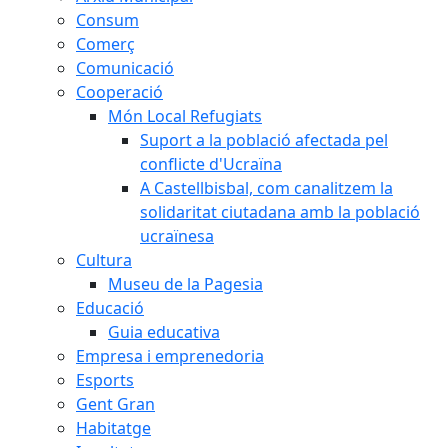
Consum
Comerç
Comunicació
Cooperació
Món Local Refugiats
Suport a la població afectada pel
conflicte d'Ucraïna
A Castellbisbal, com canalitzem la
solidaritat ciutadana amb la població
ucraïnesa
Cultura
Museu de la Pagesia
Educació
Guia educativa
Empresa i emprenedoria
Esports
Gent Gran
Habitatge