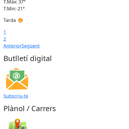
T.Màx: 37°
T
T.Min: 21°
T
Tarda
T
1
2
Anterior
Següent
Butlletí digital
Subscriu-te
Plànol / Carrers