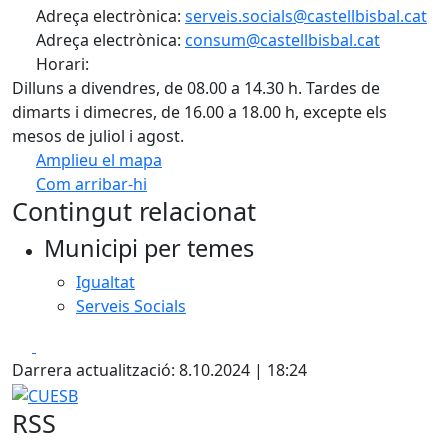
Adreça electrònica:
serveis.socials@castellbisbal.cat
Adreça electrònica:
consum@castellbisbal.cat
Horari:
Dilluns a divendres, de 08.00 a 14.30 h. Tardes de
dimarts i dimecres, de 16.00 a 18.00 h, excepte els
mesos de juliol i agost.
Amplieu el mapa
Com arribar-hi
Leaflet
Contingut relacionat
+
Municipi per temes
−
Igualtat
Serveis Socials
Facebook
X
Darrera actualització: 8.10.2024 | 18:24
CUESB
RSS