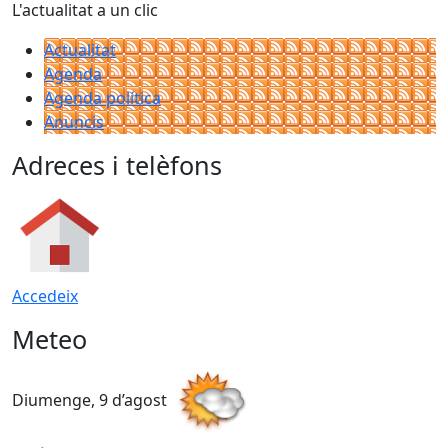
L'actualitat a un clic
Actualitat
Agenda
Agenda política
Anuncis
Adreces i telèfons
Accedeix
Meteo
Diumenge, 9 d’agost
D