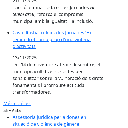
21/11/2025
L'acció, emmarcada en les Jornades
Hi
tenim dret!
, reforça el compromís
municipal amb la igualtat i la inclusió.
Castellbisbal celebra les Jornades ‘Hi tenim dret!’ amb
Castellbisbal celebra les Jornades ‘Hi
tenim dret!’ amb prop d'una vintena
d'activitats
13/11/2025
Del 14 de novembre al 3 de desembre, el
municipi acull diversos actes per
sensibilitzar sobre la vulneració dels drets
fonamentals i promoure actituds
transformadores.
Més notícies
SERVEIS
Assessoria jurídica per a dones en
situació de violència de gènere