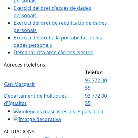
personals
Exercici del dret d'accés de dades
personals
Exercici del dret de rectificació de dades
personals
Exercici del dret a la portabilitat de les
dades personals
Demanar cita amb càrrecs electes
Adreces i telèfons
Telèfon
93 772 00
Can Margarit
55
Departament de Polítiques
93 772 00
d'Igualtat
55
Violències masclistes als espais d'oci
Imatge decorativa
ACTUACIONS