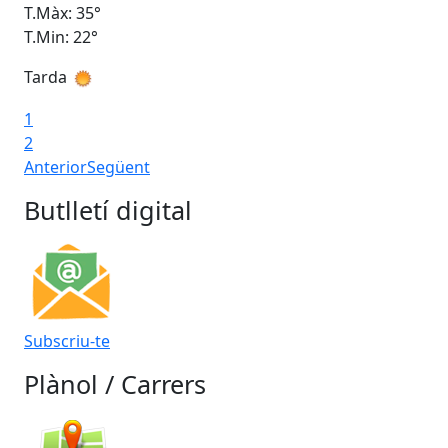
T.Màx: 35°
T.M
T.Min: 22°
T.M
Tarda
Ta
1
2
Anterior
Següent
Butlletí digital
Subscriu-te
Plànol / Carrers