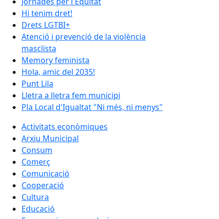
Jornades per l'Equitat
Hi tenim dret!
Drets LGTBI+
Atenció i prevenció de la violència
masclista
Memory feminista
Hola, amic del 2035!
Punt Lila
Lletra a lletra fem municipi
Pla Local d'Igualtat "Ni més, ni menys"
Activitats econòmiques
Arxiu Municipal
Consum
Comerç
Comunicació
Cooperació
Cultura
Educació