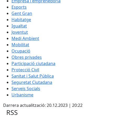
Empresa i emprenedoria
Esports
Gent Gran
Habitatge
Igualtat
Joventut
Medi Ambient
Mobilitat
Ocupació
Obres privades
Participació ciutadana
Protecció Civil
Sanitat i Salut Pública
Seguretat Ciutadana
Serveis Socials
Urbanisme
Darrera actualització: 20.12.2023 | 20:22
RSS