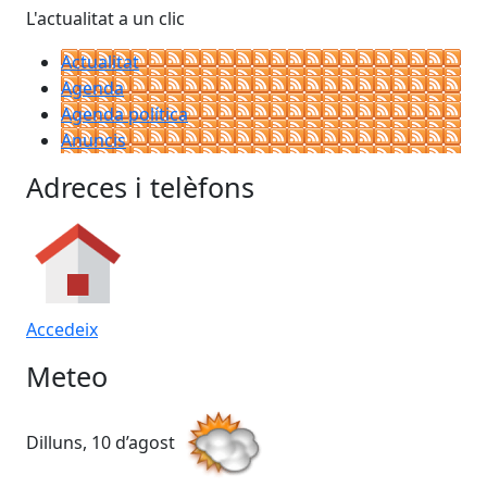
L'actualitat a un clic
Actualitat
Agenda
Agenda política
Anuncis
Adreces i telèfons
Accedeix
Meteo
Dilluns, 10 d’agost
Dim