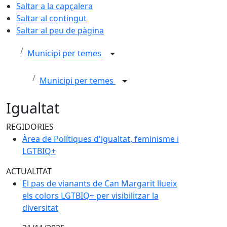
Saltar a la capçalera
Saltar al contingut
Saltar al peu de pàgina
Municipi per temes
Municipi per temes
Igualtat
REGIDORIES
Àrea de Polítiques d'igualtat, feminisme i
LGTBIQ+
ACTUALITAT
El pas de vianants de Can Margarit llueix els colors LGT
El pas de vianants de Can Margarit llueix
els colors LGTBIQ+ per visibilitzar la
diversitat