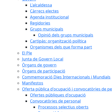
L'alcaldessa
Càrrecs electes
Agenda institucional
Regidories
Grups municipals
Opinió dels grups municipals
Cartipàs: organització política
Organismes dels que forma part
El Ple
Junta de Govern Local
Òrgans de govern
Òrgans de participació
Commemoració Dies Internacionals i Mundials
Manifestos
Oferta pública d'ocupació i convocatòries de p
Ofertes públiques d'ocupació
Convocatòries de personal
Processos selectius oberts