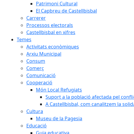
Patrimoni Cultural
El Capbreu de Castellbisbal
Carrerer
Processos electorals
Castellbisbal en xifres
Temes
Activitats econòmiques
Arxiu Municipal
Consum
Comerç
Comunicació
Cooperació
Món Local Refugiats
Suport a la població afectada pel confl
A Castellbisbal, com canalitzem la soli
Cultura
Museu de la Pagesia
Educació
Guia educativa