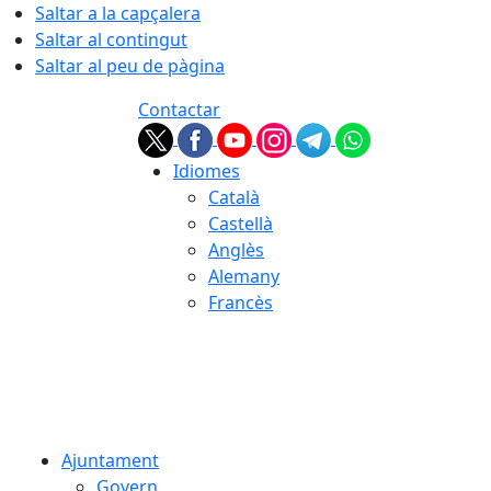
Saltar a la capçalera
Saltar al contingut
Saltar al peu de pàgina
Contactar
Idiomes
Català
Castellà
Anglès
Alemany
Francès
06.08.2026 | 18:14
Ajuntament
Govern