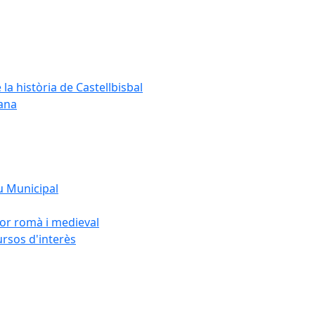
 la història de Castellbisbal
dana
u Municipal
sor romà i medieval
ursos d'interès