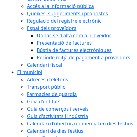
Accés a la informació pública
Queixes, suggeriments i propostes
Regulació del registre electrònic
Espai dels proveïdors
Donar-se d'alta com a proveïdor
Presentació de factures
Bústia de factures electròniques
Període mitjà de pagament a proveïdors
Calendari fiscal
El municipi
Adreces i telèfons
Transport públic
Farmàcies de guàrdia
Guia d'entitats
Guia de comerços i serveis
Guia d'activitats i indústria
Calendari d'obertura comercial en dies festius
Calendari de dies festius