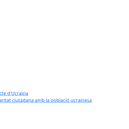
icte d'Ucraïna
daritat ciutadana amb la població ucraïnesa