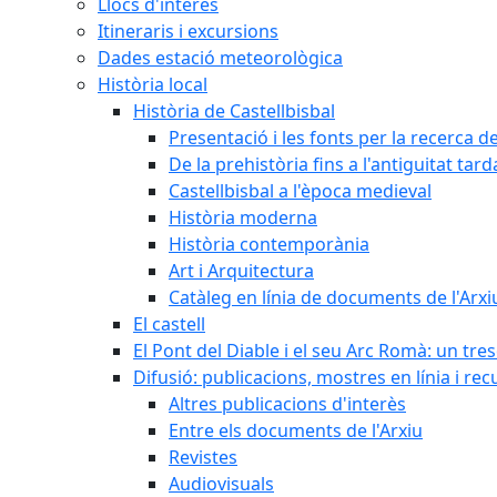
Llocs d'interès
Itineraris i excursions
Dades estació meteorològica
Història local
Història de Castellbisbal
Presentació i les fonts per la recerca de
De la prehistòria fins a l'antiguitat tar
Castellbisbal a l'època medieval
Història moderna
Història contemporània
Art i Arquitectura
Catàleg en línia de documents de l'Arxi
El castell
El Pont del Diable i el seu Arc Romà: un tre
Difusió: publicacions, mostres en línia i rec
Altres publicacions d'interès
Entre els documents de l'Arxiu
Revistes
Audiovisuals