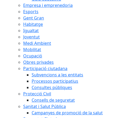
Empresa i emprenedoria
Esports
Gent Gran
Habitatge
Igualtat
Joventut
Medi Ambient
Mobilitat
Ocupació
Obres privades
Participació ciutadana
Subvencions a les entitats
Processos participatius
Consultes públiques
Protecció Civil
Consells de seguretat
Sanitat i Salut Pública
Campanyes de promoció de la salut