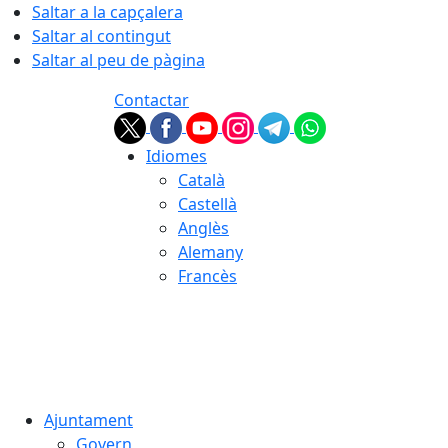
Saltar a la capçalera
Saltar al contingut
Saltar al peu de pàgina
Contactar
Idiomes
Català
Castellà
Anglès
Alemany
Francès
06.08.2026 | 20:59
Ajuntament
Govern