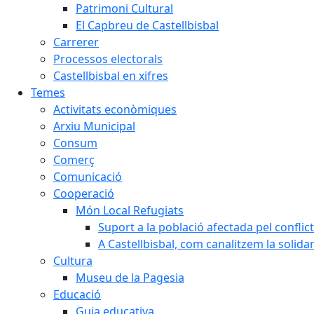
Patrimoni Cultural
El Capbreu de Castellbisbal
Carrerer
Processos electorals
Castellbisbal en xifres
Temes
Activitats econòmiques
Arxiu Municipal
Consum
Comerç
Comunicació
Cooperació
Món Local Refugiats
Suport a la població afectada pel conflic
A Castellbisbal, com canalitzem la solida
Cultura
Museu de la Pagesia
Educació
Guia educativa