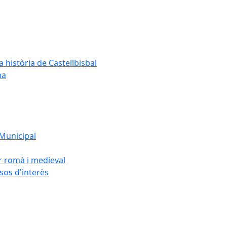
a història de Castellbisbal
na
 Municipal
or romà i medieval
rsos d'interès