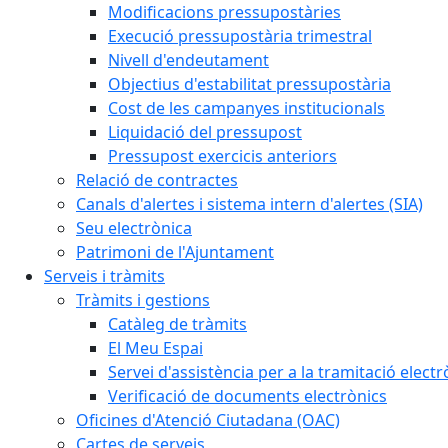
Modificacions pressupostàries
Execució pressupostària trimestral
Nivell d'endeutament
Objectius d'estabilitat pressupostària
Cost de les campanyes institucionals
Liquidació del pressupost
Pressupost exercicis anteriors
Relació de contractes
Canals d'alertes i sistema intern d'alertes (SIA)
Seu electrònica
Patrimoni de l'Ajuntament
Serveis i tràmits
Tràmits i gestions
Catàleg de tràmits
El Meu Espai
Servei d'assistència per a la tramitació electr
Verificació de documents electrònics
Oficines d'Atenció Ciutadana (OAC)
Cartes de serveis