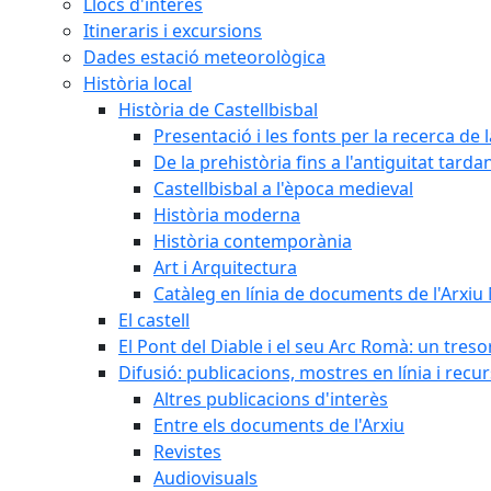
Llocs d'interès
Itineraris i excursions
Dades estació meteorològica
Història local
Història de Castellbisbal
Presentació i les fonts per la recerca de l
De la prehistòria fins a l'antiguitat tarda
Castellbisbal a l'època medieval
Història moderna
Història contemporània
Art i Arquitectura
Catàleg en línia de documents de l'Arxiu
El castell
El Pont del Diable i el seu Arc Romà: un tres
Difusió: publicacions, mostres en línia i recu
Altres publicacions d'interès
Entre els documents de l'Arxiu
Revistes
Audiovisuals