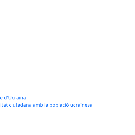
te d'Ucraïna
ritat ciutadana amb la població ucraïnesa