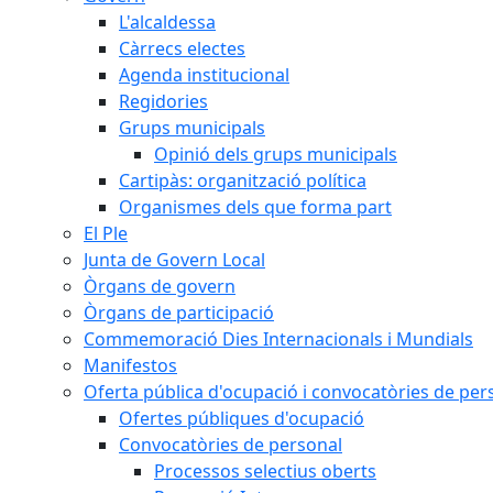
L'alcaldessa
Càrrecs electes
Agenda institucional
Regidories
Grups municipals
Opinió dels grups municipals
Cartipàs: organització política
Organismes dels que forma part
El Ple
Junta de Govern Local
Òrgans de govern
Òrgans de participació
Commemoració Dies Internacionals i Mundials
Manifestos
Oferta pública d'ocupació i convocatòries de per
Ofertes públiques d'ocupació
Convocatòries de personal
Processos selectius oberts