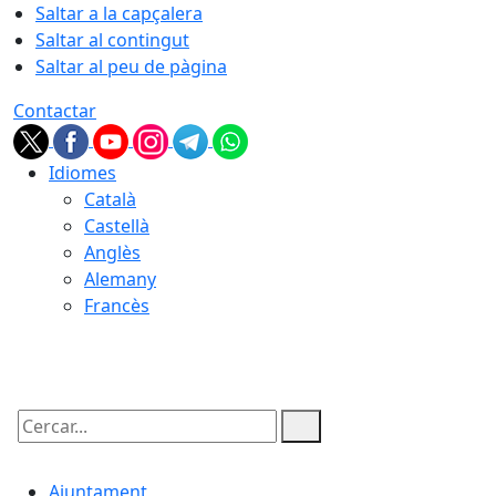
Saltar a la capçalera
Saltar al contingut
Saltar al peu de pàgina
Contactar
Idiomes
Català
Castellà
Anglès
Alemany
Francès
08.08.2026 | 19:31
Cercar:
Ajuntament