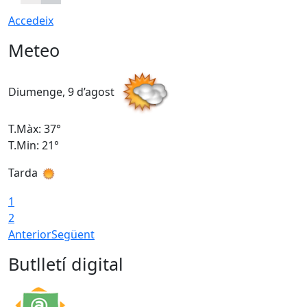
Accedeix
Meteo
Diumenge, 9 d’agost
D
T.Màx: 37°
T
T.Min: 21°
T
Tarda
T
1
2
Anterior
Següent
Butlletí digital