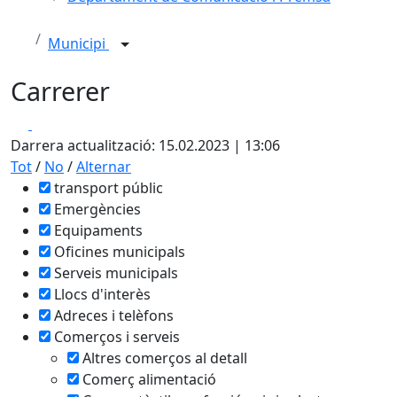
Municipi
Carrerer
Leaflet
Facebook
X
+
Darrera actualització: 15.02.2023 | 13:06
−
Tot
/
No
/
Alternar
transport públic
Emergències
Equipaments
Oficines municipals
Serveis municipals
Llocs d'interès
Adreces i telèfons
Comerços i serveis
Altres comerços al detall
Comerç alimentació