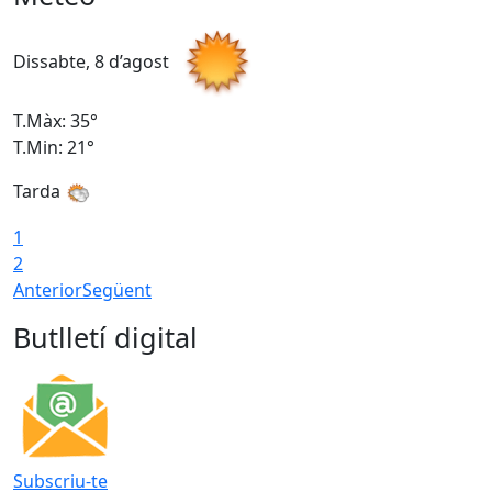
Dissabte, 8 d’agost
D
T.Màx: 35°
T
T.Min: 21°
T
Tarda
1
2
Anterior
Següent
Butlletí digital
Subscriu-te