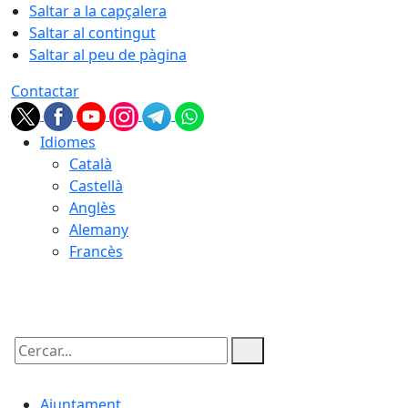
Saltar a la capçalera
Saltar al contingut
Saltar al peu de pàgina
Contactar
Idiomes
Català
Castellà
Anglès
Alemany
Francès
08.08.2026 | 06:56
Cercar:
Ajuntament