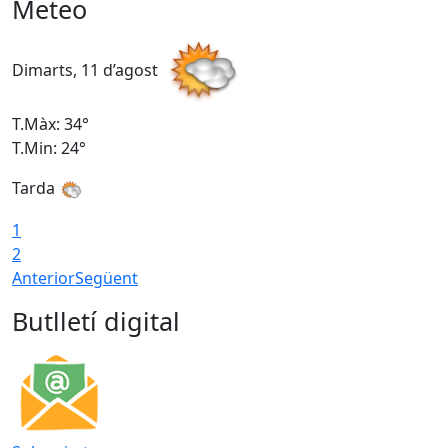
Meteo
Dimarts, 11 d’agost
D
T.Màx: 34°
T
T.Min: 24°
T
Tarda
1
2
Anterior
Següent
Butlletí digital