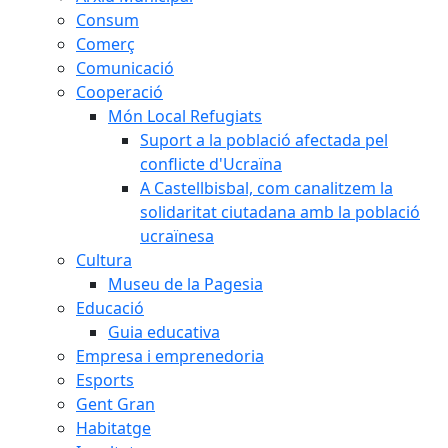
Consum
Comerç
Comunicació
Cooperació
Món Local Refugiats
Suport a la població afectada pel
conflicte d'Ucraïna
A Castellbisbal, com canalitzem la
solidaritat ciutadana amb la població
ucraïnesa
Cultura
Museu de la Pagesia
Educació
Guia educativa
Empresa i emprenedoria
Esports
Gent Gran
Habitatge