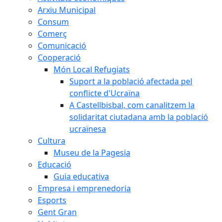
Arxiu Municipal
Consum
Comerç
Comunicació
Cooperació
Món Local Refugiats
Suport a la població afectada pel
conflicte d'Ucraïna
A Castellbisbal, com canalitzem la
solidaritat ciutadana amb la població
ucraïnesa
Cultura
Museu de la Pagesia
Educació
Guia educativa
Empresa i emprenedoria
Esports
Gent Gran