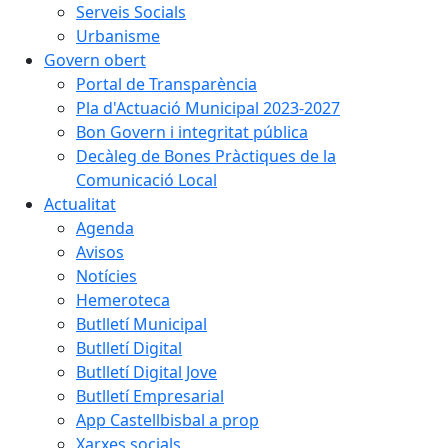
Serveis Socials
Urbanisme
Govern obert
Portal de Transparència
Pla d'Actuació Municipal 2023-2027
Bon Govern i integritat pública
Decàleg de Bones Pràctiques de la
Comunicació Local
Actualitat
Agenda
Avisos
Notícies
Hemeroteca
Butlletí Municipal
Butlletí Digital
Butlletí Digital Jove
Butlletí Empresarial
App Castellbisbal a prop
Xarxes socials