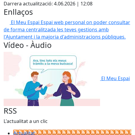
Darrera actualització: 4.06.2026 | 12:08
Enllaços
El Meu Espai
Espai web personal on poder consultar
de forma centralitzada les teves gestions amb
l'Ajuntament i la majoria d'administracions públiques.
Vídeo - Àudio
El Meu Espai
RSS
L'actualitat a un clic
Actualitat