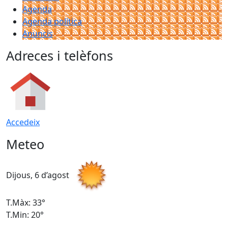
Agenda
Agenda política
Anuncis
Adreces i telèfons
Accedeix
Meteo
Dijous, 6 d’agost
D
T.Màx: 33°
T
T.Min: 20°
T