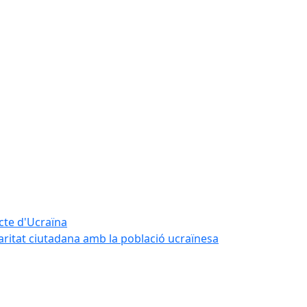
icte d'Ucraïna
daritat ciutadana amb la població ucraïnesa