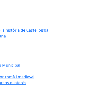
 la història de Castellbisbal
dana
u Municipal
sor romà i medieval
ursos d'interès