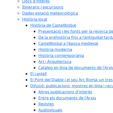
Llocs d'interès
Itineraris i excursions
Dades estació meteorològica
Història local
Història de Castellbisbal
Presentació i les fonts per la recerca de
De la prehistòria fins a l'antiguitat tar
Castellbisbal a l'època medieval
Història moderna
Història contemporània
Art i Arquitectura
Catàleg en línia de documents de l'Arxi
El castell
El Pont del Diable i el seu Arc Romà: un tre
Difusió: publicacions, mostres en línia i rec
Altres publicacions d'interès
Entre els documents de l'Arxiu
Revistes
Audiovisuals