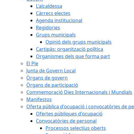
L'alcaldessa
Càrrecs electes
Agenda institucional
Regidories
Grups municipals
Opinió dels grups municipals
Cartipàs: organització política
Organismes dels que forma part
El Ple
Junta de Govern Local
Òrgans de govern
Òrgans de participació
Commemoració Dies Internacionals i Mundials
Manifestos
Oferta pública d'ocupació i convocatòries de p
Ofertes públiques d'ocupació
Convocatòries de personal
Processos selectius oberts