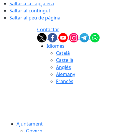
Saltar a la capçalera
Saltar al contingut
Saltar al peu de pàgina
Contactar
Idiomes
Català
Castellà
Anglès
Alemany
Francès
07.08.2026 | 19:44
Ajuntament
Govern