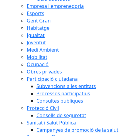
Empresa i emprenedoria
Esports
Gent Gran
Habitatge
Igualtat
Joventut
Medi Ambient
Mobilitat
Ocupació
Obres privades
Participació ciutadana
Subvencions a les entitats
Processos participatius
Consultes públiques
Protecció Civil
Consells de seguretat
Sanitat i Salut Pública
Campanyes de promoció de la salut