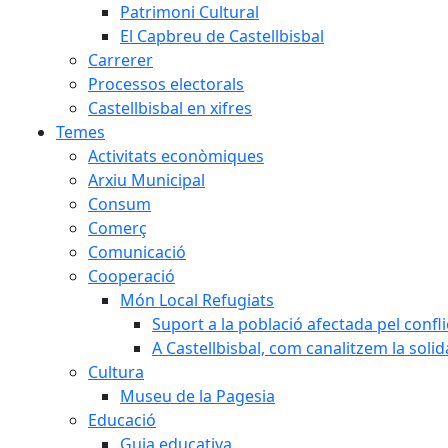
Patrimoni Cultural
El Capbreu de Castellbisbal
Carrerer
Processos electorals
Castellbisbal en xifres
Temes
Activitats econòmiques
Arxiu Municipal
Consum
Comerç
Comunicació
Cooperació
Món Local Refugiats
Suport a la població afectada pel confl
A Castellbisbal, com canalitzem la soli
Cultura
Museu de la Pagesia
Educació
Guia educativa