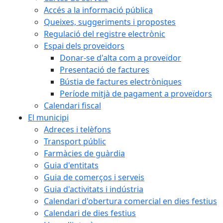
Accés a la informació pública
Queixes, suggeriments i propostes
Regulació del registre electrònic
Espai dels proveïdors
Donar-se d'alta com a proveïdor
Presentació de factures
Bústia de factures electròniques
Període mitjà de pagament a proveïdors
Calendari fiscal
El municipi
Adreces i telèfons
Transport públic
Farmàcies de guàrdia
Guia d'entitats
Guia de comerços i serveis
Guia d'activitats i indústria
Calendari d'obertura comercial en dies festius
Calendari de dies festius