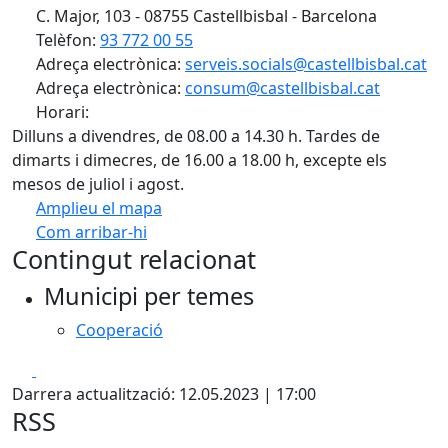
C. Major, 103 - 08755 Castellbisbal - Barcelona
Telèfon:
93 772 00 55
Adreça electrònica:
serveis.socials@castellbisbal.cat
Adreça electrònica:
consum@castellbisbal.cat
Horari:
Dilluns a divendres, de 08.00 a 14.30 h. Tardes de
dimarts i dimecres, de 16.00 a 18.00 h, excepte els
mesos de juliol i agost.
Amplieu el mapa
Com arribar-hi
Leaflet
Contingut relacionat
+
Municipi per temes
−
Cooperació
Facebook
X
Darrera actualització: 12.05.2023 | 17:00
RSS