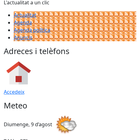
L'actualitat a un clic
Actualitat
Agenda
Agenda política
Anuncis
Adreces i telèfons
Accedeix
Meteo
Diumenge, 9 d’agost
D