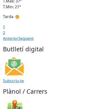
T.Màx: 37°
T
T.Min: 21°
T
Tarda
T
1
2
Anterior
Següent
Butlletí digital
Subscriu-te
Plànol / Carrers