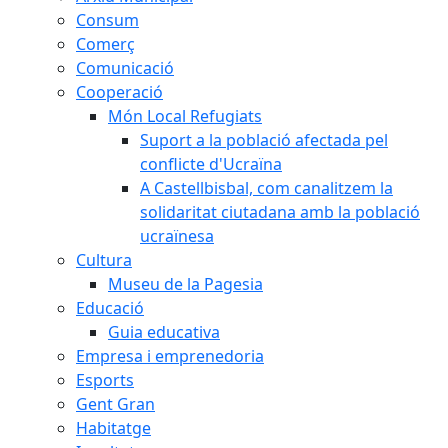
Consum
Comerç
Comunicació
Cooperació
Món Local Refugiats
Suport a la població afectada pel
conflicte d'Ucraïna
A Castellbisbal, com canalitzem la
solidaritat ciutadana amb la població
ucraïnesa
Cultura
Museu de la Pagesia
Educació
Guia educativa
Empresa i emprenedoria
Esports
Gent Gran
Habitatge