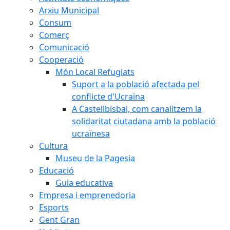
Arxiu Municipal
Consum
Comerç
Comunicació
Cooperació
Món Local Refugiats
Suport a la població afectada pel
conflicte d'Ucraïna
A Castellbisbal, com canalitzem la
solidaritat ciutadana amb la població
ucraïnesa
Cultura
Museu de la Pagesia
Educació
Guia educativa
Empresa i emprenedoria
Esports
Gent Gran