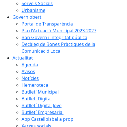
Serveis Socials
Urbanisme
Govern obert
Portal de Transparència
Pla d'Actuació Municipal 2023-2027
Bon Govern i integritat pública
Decàleg de Bones Pràctiques de la
Comunicació Local
Actualitat
Agenda
Avisos
Notícies
Hemeroteca
Butlletí Municipal
Butlletí Digital
Butlletí Digital Jove
Butlletí Empresarial
App Castellbisbal a prop
Xarxes socials