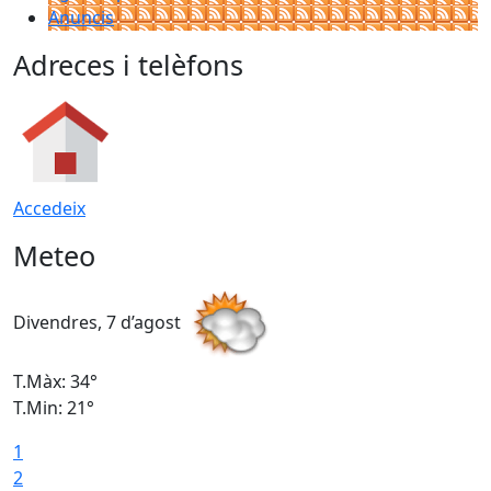
Anuncis
Adreces i telèfons
Accedeix
Meteo
Divendres, 7 d’agost
D
T.Màx: 34°
T
T.Min: 21°
T
1
T
2