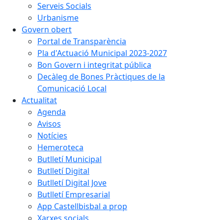
Serveis Socials
Urbanisme
Govern obert
Portal de Transparència
Pla d'Actuació Municipal 2023-2027
Bon Govern i integritat pública
Decàleg de Bones Pràctiques de la
Comunicació Local
Actualitat
Agenda
Avisos
Notícies
Hemeroteca
Butlletí Municipal
Butlletí Digital
Butlletí Digital Jove
Butlletí Empresarial
App Castellbisbal a prop
Xarxes socials