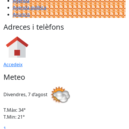
Agenda
Agenda política
Anuncis
Adreces i telèfons
Accedeix
Meteo
Divendres, 7 d’agost
D
T.Màx: 34°
T
T.Min: 21°
T
1
T