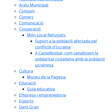
Arxiu Municipal
Consum
Comerç
Comunicació
Cooperació
Món Local Refugiats
Suport a la població afectada pel
conflicte d'Ucraïna
A Castellbisbal, com canalitzem la
solidaritat ciutadana amb la població
ucraïnesa
Cultura
Museu de la Pagesia
Educació
Guia educativa
Empresa i emprenedoria
Esports
Gent Gran