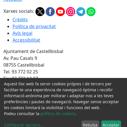
Xarxes socials:
Crèdits
Política de privacitat
Avís legal
Accessibilitat
Ajuntament de Castellbisbal
Av. Pau Casals 9
08755 Castellbisbal
Tel. 93 772 02 25
Fax 93 772 13 07
Aquest lloc web fa servir cookies pròpies i de tercers per
Amb la col·laboració de:
facilitar-te una experiència de navegació òptima i recollir
informació anònima per millorar i adaptar-nos a les teves
preferències i pautes de navegació. Navegar sense acceptar
les cookies limitarà la visibilitat i funcions del web.
Podeu consultar la
política de cookies
.
Configurar opcions
...
Rebutja
Acceptar