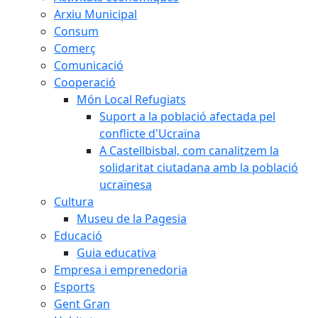
Arxiu Municipal
Consum
Comerç
Comunicació
Cooperació
Món Local Refugiats
Suport a la població afectada pel
conflicte d'Ucraïna
A Castellbisbal, com canalitzem la
solidaritat ciutadana amb la població
ucraïnesa
Cultura
Museu de la Pagesia
Educació
Guia educativa
Empresa i emprenedoria
Esports
Gent Gran