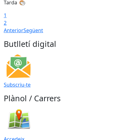
Tarda
1
2
Anterior
Següent
Butlletí digital
Subscriu-te
Plànol / Carrers
Accedeix