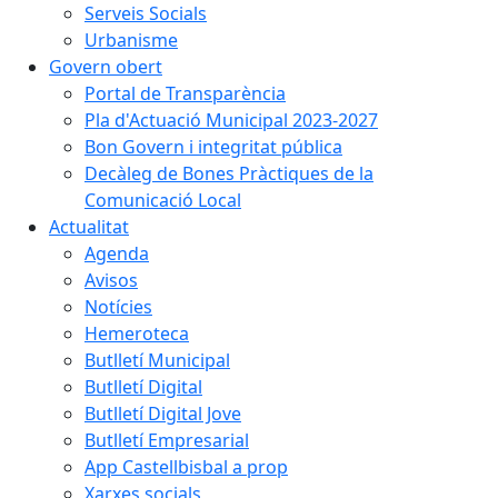
Serveis Socials
Urbanisme
Govern obert
Portal de Transparència
Pla d'Actuació Municipal 2023-2027
Bon Govern i integritat pública
Decàleg de Bones Pràctiques de la
Comunicació Local
Actualitat
Agenda
Avisos
Notícies
Hemeroteca
Butlletí Municipal
Butlletí Digital
Butlletí Digital Jove
Butlletí Empresarial
App Castellbisbal a prop
Xarxes socials