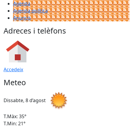
Agenda
Agenda política
Anuncis
Adreces i telèfons
Accedeix
Meteo
Dissabte, 8 d’agost
D
T.Màx: 35°
T
T.Min: 21°
T