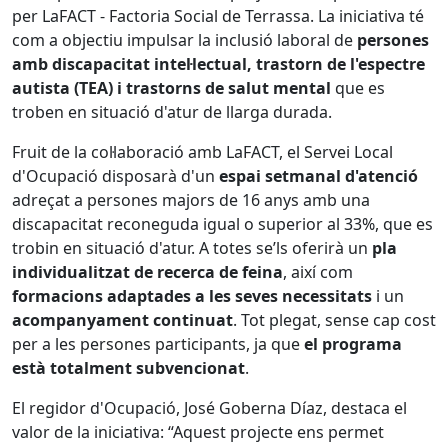
per LaFACT - Factoria Social de Terrassa. La iniciativa té
com a objectiu impulsar la inclusió laboral de
persones
amb discapacitat intel·lectual, trastorn de l'espectre
autista (TEA) i trastorns de salut mental
que es
troben en situació d'atur de llarga durada.
Fruit de la col·laboració amb LaFACT, el Servei Local
d'Ocupació disposarà d'un
espai setmanal d'atenció
adreçat a persones majors de 16 anys amb una
discapacitat reconeguda igual o superior al 33%, que es
trobin en situació d'atur. A totes se’ls oferirà un
pla
individualitzat de recerca de feina
, així com
formacions adaptades a les seves necessitats
i un
acompanyament continuat
. Tot plegat, sense cap cost
per a les persones participants, ja que
el programa
està totalment subvencionat
.
El regidor d'Ocupació, José Goberna Díaz, destaca el
valor de la iniciativa: “Aquest projecte ens permet