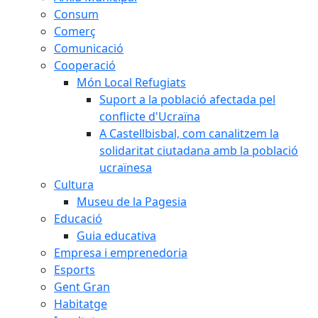
Consum
Comerç
Comunicació
Cooperació
Món Local Refugiats
Suport a la població afectada pel
conflicte d'Ucraïna
A Castellbisbal, com canalitzem la
solidaritat ciutadana amb la població
ucraïnesa
Cultura
Museu de la Pagesia
Educació
Guia educativa
Empresa i emprenedoria
Esports
Gent Gran
Habitatge