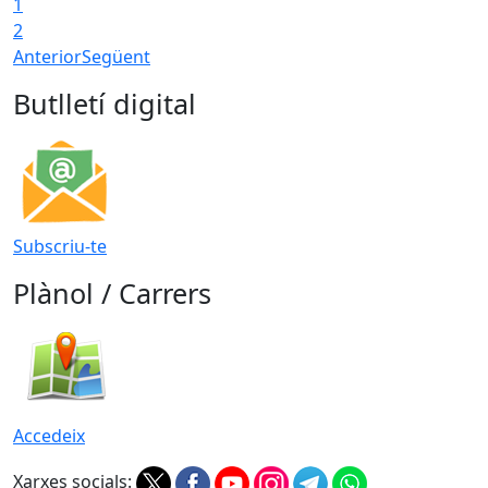
1
2
Anterior
Següent
Butlletí digital
Subscriu-te
Plànol / Carrers
Accedeix
Xarxes socials: