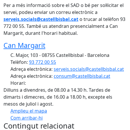
Per a més informació sobre el SAD o bé per sol·licitar el
servei, podeu enviar un correu electrònic a
serveis.socials@castellbisbal.cat
o trucar al telèfon 93
772 00 55. També us atendran presencialment a Can
Margarit, durant l'horari habitual.
Can Margarit
C. Major, 103 - 08755 Castellbisbal - Barcelona
Telèfon:
93 772 00 55
Adreça electrònica:
serveis.socials@castellbisbal.cat
Adreça electrònica:
consum@castellbisbal.cat
Horari:
Dilluns a divendres, de 08.00 a 14.30 h. Tardes de
dimarts i dimecres, de 16.00 a 18.00 h, excepte els
mesos de juliol i agost.
Amplieu el mapa
Com arribar-hi
Leaflet
Contingut relacionat
+