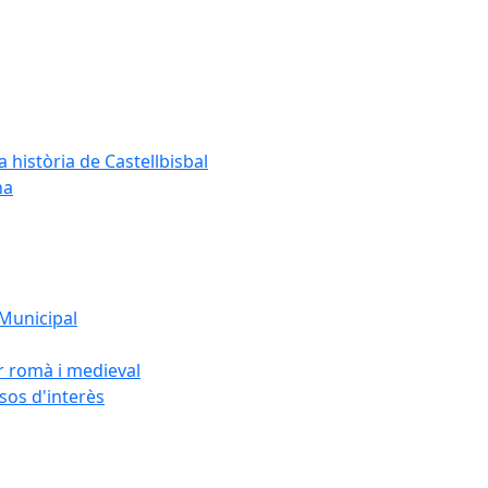
a història de Castellbisbal
na
 Municipal
or romà i medieval
rsos d'interès