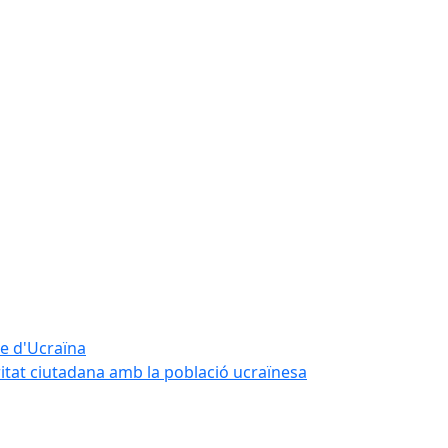
te d'Ucraïna
ritat ciutadana amb la població ucraïnesa