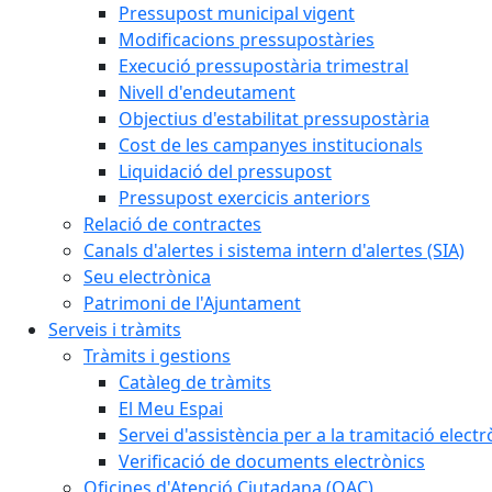
Pressupost municipal vigent
Modificacions pressupostàries
Execució pressupostària trimestral
Nivell d'endeutament
Objectius d'estabilitat pressupostària
Cost de les campanyes institucionals
Liquidació del pressupost
Pressupost exercicis anteriors
Relació de contractes
Canals d'alertes i sistema intern d'alertes (SIA)
Seu electrònica
Patrimoni de l'Ajuntament
Serveis i tràmits
Tràmits i gestions
Catàleg de tràmits
El Meu Espai
Servei d'assistència per a la tramitació electr
Verificació de documents electrònics
Oficines d'Atenció Ciutadana (OAC)