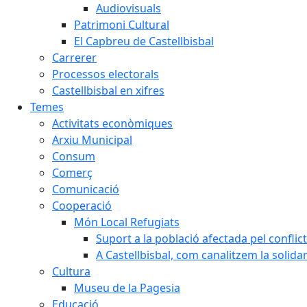
Audiovisuals
Patrimoni Cultural
El Capbreu de Castellbisbal
Carrerer
Processos electorals
Castellbisbal en xifres
Temes
Activitats econòmiques
Arxiu Municipal
Consum
Comerç
Comunicació
Cooperació
Món Local Refugiats
Suport a la població afectada pel conflic
A Castellbisbal, com canalitzem la solida
Cultura
Museu de la Pagesia
Educació