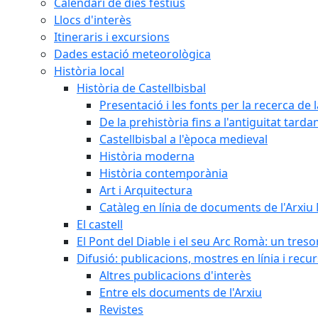
Calendari de dies festius
Llocs d'interès
Itineraris i excursions
Dades estació meteorològica
Història local
Història de Castellbisbal
Presentació i les fonts per la recerca de l
De la prehistòria fins a l'antiguitat tarda
Castellbisbal a l'època medieval
Història moderna
Història contemporània
Art i Arquitectura
Catàleg en línia de documents de l'Arxiu
El castell
El Pont del Diable i el seu Arc Romà: un tres
Difusió: publicacions, mostres en línia i recu
Altres publicacions d'interès
Entre els documents de l'Arxiu
Revistes