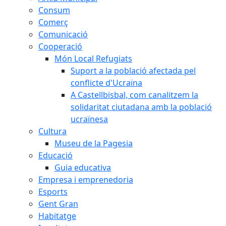
Consum
Comerç
Comunicació
Cooperació
Món Local Refugiats
Suport a la població afectada pel
conflicte d'Ucraïna
A Castellbisbal, com canalitzem la
solidaritat ciutadana amb la població
ucraïnesa
Cultura
Museu de la Pagesia
Educació
Guia educativa
Empresa i emprenedoria
Esports
Gent Gran
Habitatge