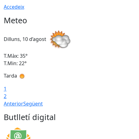
Accedeix
Meteo
Dilluns, 10 d’agost
D
T.Màx: 35°
T
T.Min: 22°
T
Tarda
T
1
2
Anterior
Següent
Butlletí digital