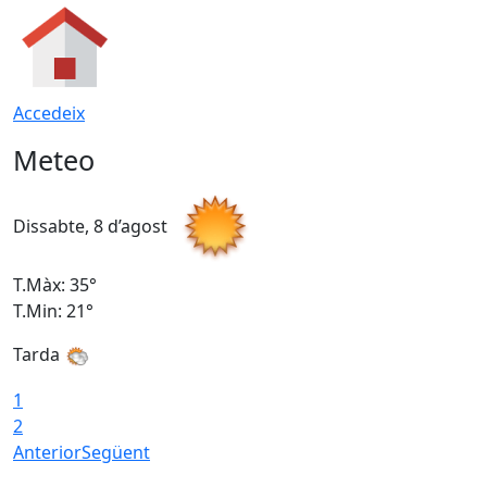
Accedeix
Meteo
Dissabte, 8 d’agost
D
T.Màx: 35°
T
T.Min: 21°
T
Tarda
1
2
Anterior
Següent