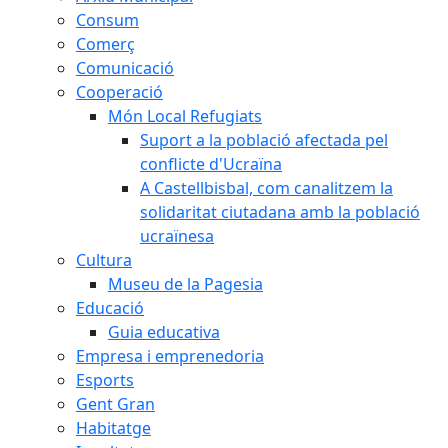
Consum
Comerç
Comunicació
Cooperació
Món Local Refugiats
Suport a la població afectada pel
conflicte d'Ucraïna
A Castellbisbal, com canalitzem la
solidaritat ciutadana amb la població
ucraïnesa
Cultura
Museu de la Pagesia
Educació
Guia educativa
Empresa i emprenedoria
Esports
Gent Gran
Habitatge