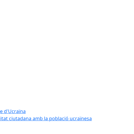
te d'Ucraïna
ritat ciutadana amb la població ucraïnesa