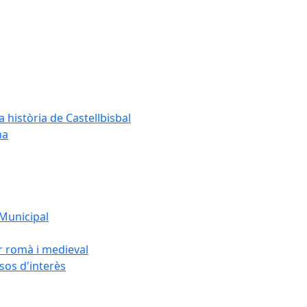
a història de Castellbisbal
na
 Municipal
or romà i medieval
rsos d'interès