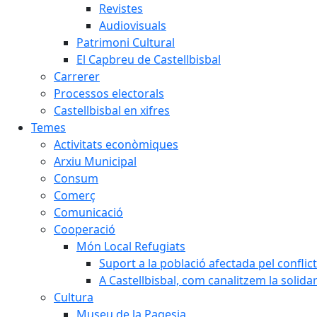
Revistes
Audiovisuals
Patrimoni Cultural
El Capbreu de Castellbisbal
Carrerer
Processos electorals
Castellbisbal en xifres
Temes
Activitats econòmiques
Arxiu Municipal
Consum
Comerç
Comunicació
Cooperació
Món Local Refugiats
Suport a la població afectada pel conflic
A Castellbisbal, com canalitzem la solida
Cultura
Museu de la Pagesia