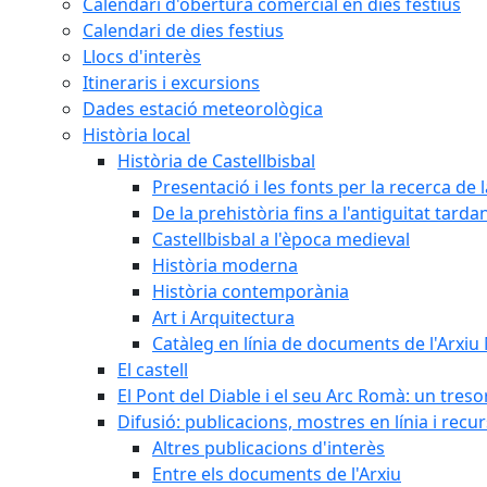
Calendari d'obertura comercial en dies festius
Calendari de dies festius
Llocs d'interès
Itineraris i excursions
Dades estació meteorològica
Història local
Història de Castellbisbal
Presentació i les fonts per la recerca de l
De la prehistòria fins a l'antiguitat tarda
Castellbisbal a l'època medieval
Història moderna
Història contemporània
Art i Arquitectura
Catàleg en línia de documents de l'Arxiu
El castell
El Pont del Diable i el seu Arc Romà: un tres
Difusió: publicacions, mostres en línia i recu
Altres publicacions d'interès
Entre els documents de l'Arxiu