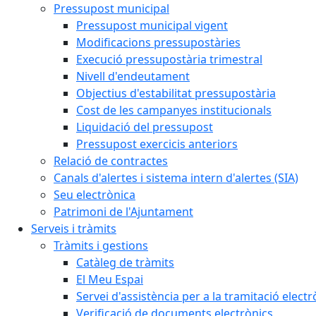
Pressupost municipal
Pressupost municipal vigent
Modificacions pressupostàries
Execució pressupostària trimestral
Nivell d'endeutament
Objectius d'estabilitat pressupostària
Cost de les campanyes institucionals
Liquidació del pressupost
Pressupost exercicis anteriors
Relació de contractes
Canals d'alertes i sistema intern d'alertes (SIA)
Seu electrònica
Patrimoni de l'Ajuntament
Serveis i tràmits
Tràmits i gestions
Catàleg de tràmits
El Meu Espai
Servei d'assistència per a la tramitació electr
Verificació de documents electrònics