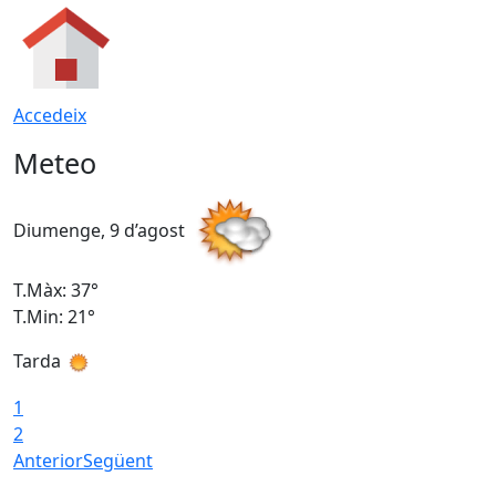
Accedeix
Meteo
Diumenge, 9 d’agost
D
T.Màx: 37°
T
T.Min: 21°
T
Tarda
T
1
2
Anterior
Següent