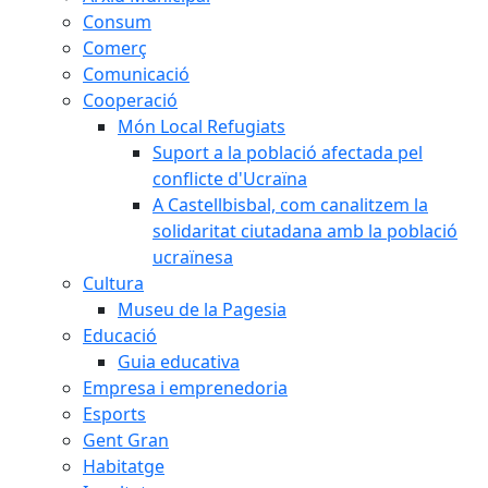
Consum
Comerç
Comunicació
Cooperació
Món Local Refugiats
Suport a la població afectada pel
conflicte d'Ucraïna
A Castellbisbal, com canalitzem la
solidaritat ciutadana amb la població
ucraïnesa
Cultura
Museu de la Pagesia
Educació
Guia educativa
Empresa i emprenedoria
Esports
Gent Gran
Habitatge