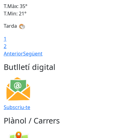
T.Màx: 35°
T
T.Min: 21°
T
Tarda
1
2
Anterior
Següent
Butlletí digital
Subscriu-te
Plànol / Carrers