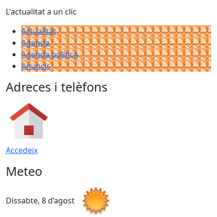
L'actualitat a un clic
Actualitat
Agenda
Agenda política
Anuncis
Adreces i telèfons
Accedeix
Meteo
Dissabte, 8 d’agost
D