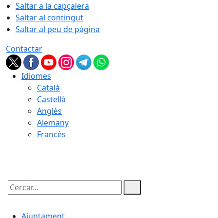
Saltar a la capçalera
Saltar al contingut
Saltar al peu de pàgina
Contactar
Idiomes
Català
Castellà
Anglès
Alemany
Francès
08.08.2026 | 03:23
Cercar:
Ajuntament