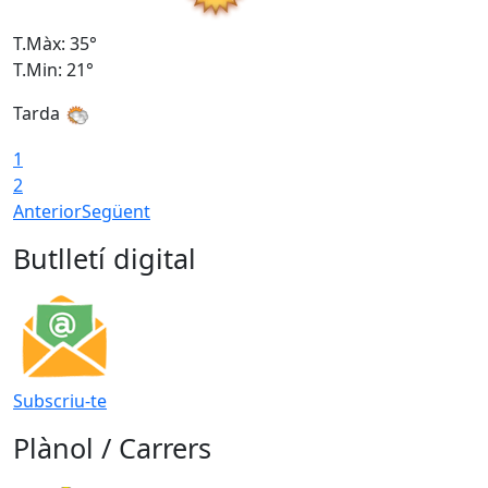
T.Màx: 35°
T
T.Min: 21°
T
Tarda
1
2
Anterior
Següent
Butlletí digital
Subscriu-te
Plànol / Carrers