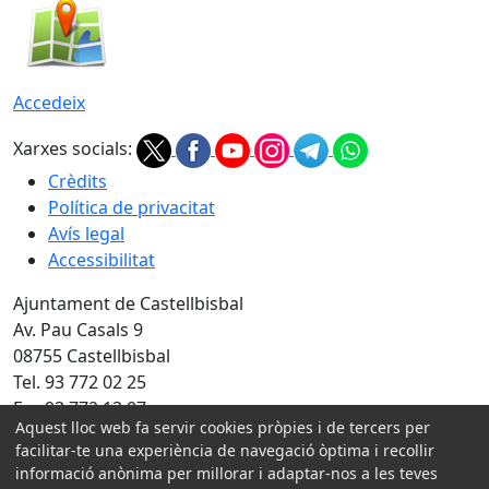
Accedeix
Xarxes socials:
Crèdits
Política de privacitat
Avís legal
Accessibilitat
Ajuntament de Castellbisbal
Av. Pau Casals 9
08755 Castellbisbal
Tel. 93 772 02 25
Fax 93 772 13 07
Aquest lloc web fa servir cookies pròpies i de tercers per
Amb la col·laboració de:
facilitar-te una experiència de navegació òptima i recollir
informació anònima per millorar i adaptar-nos a les teves