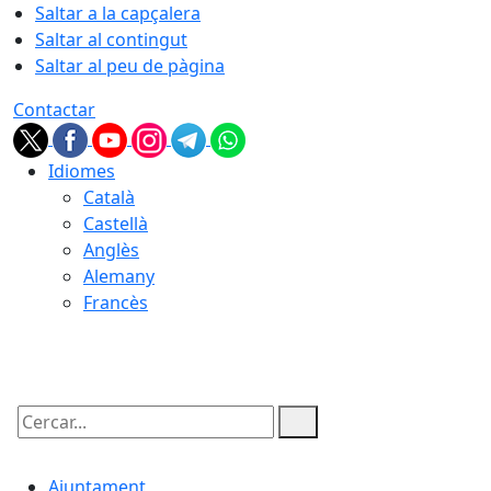
Saltar a la capçalera
Saltar al contingut
Saltar al peu de pàgina
Contactar
Idiomes
Català
Castellà
Anglès
Alemany
Francès
08.08.2026 | 00:57
Cercar:
Ajuntament