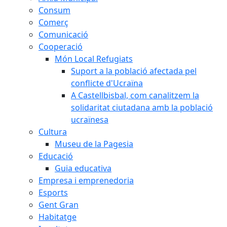
Consum
Comerç
Comunicació
Cooperació
Món Local Refugiats
Suport a la població afectada pel
conflicte d'Ucraïna
A Castellbisbal, com canalitzem la
solidaritat ciutadana amb la població
ucraïnesa
Cultura
Museu de la Pagesia
Educació
Guia educativa
Empresa i emprenedoria
Esports
Gent Gran
Habitatge