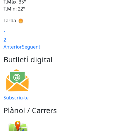
T.Màx: 35°
T
T.Min: 22°
T
Tarda
T
1
2
Anterior
Següent
Butlletí digital
Subscriu-te
Plànol / Carrers