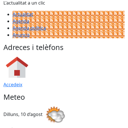
L'actualitat a un clic
Actualitat
Agenda
Agenda política
Anuncis
Adreces i telèfons
Accedeix
Meteo
Dilluns, 10 d’agost
D