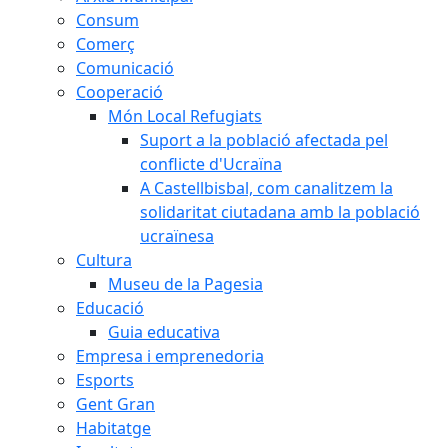
Consum
Comerç
Comunicació
Cooperació
Món Local Refugiats
Suport a la població afectada pel
conflicte d'Ucraïna
A Castellbisbal, com canalitzem la
solidaritat ciutadana amb la població
ucraïnesa
Cultura
Museu de la Pagesia
Educació
Guia educativa
Empresa i emprenedoria
Esports
Gent Gran
Habitatge