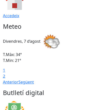
Accedeix
Meteo
Divendres, 7 d’agost
D
T.Màx: 34°
T
T.Min: 21°
T
1
T
2
Anterior
Següent
Butlletí digital