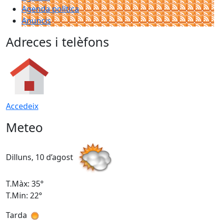
Agenda política
Anuncis
Adreces i telèfons
Accedeix
Meteo
Dilluns, 10 d’agost
D
T.Màx: 35°
T
T.Min: 22°
T
Tarda
T