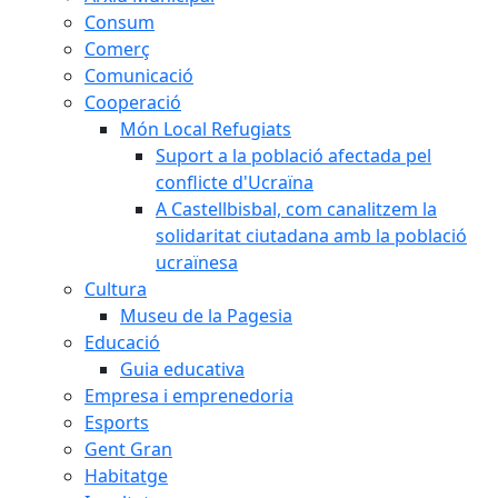
Consum
Comerç
Comunicació
Cooperació
Món Local Refugiats
Suport a la població afectada pel
conflicte d'Ucraïna
A Castellbisbal, com canalitzem la
solidaritat ciutadana amb la població
ucraïnesa
Cultura
Museu de la Pagesia
Educació
Guia educativa
Empresa i emprenedoria
Esports
Gent Gran
Habitatge