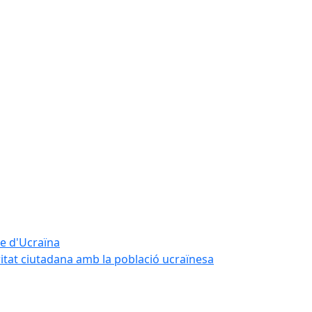
te d'Ucraïna
ritat ciutadana amb la població ucraïnesa