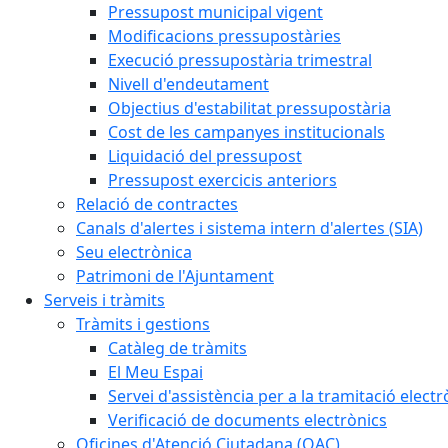
Pressupost municipal vigent
Modificacions pressupostàries
Execució pressupostària trimestral
Nivell d'endeutament
Objectius d'estabilitat pressupostària
Cost de les campanyes institucionals
Liquidació del pressupost
Pressupost exercicis anteriors
Relació de contractes
Canals d'alertes i sistema intern d'alertes (SIA)
Seu electrònica
Patrimoni de l'Ajuntament
Serveis i tràmits
Tràmits i gestions
Catàleg de tràmits
El Meu Espai
Servei d'assistència per a la tramitació electr
Verificació de documents electrònics
Oficines d'Atenció Ciutadana (OAC)