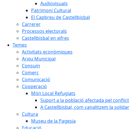
Audiovisuals
Patrimoni Cultural
El Capbreu de Castellbisbal
Carrerer
Processos electorals
Castellbisbal en xifres
Temes
Activitats econòmiques
Arxiu Municipal
Consum
Comerç
Comunicació
Cooperació
Món Local Refugiats
Suport a la població afectada pel conflic
A Castellbisbal, com canalitzem la solida
Cultura
Museu de la Pagesia
Educació