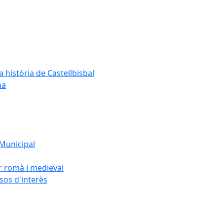
a història de Castellbisbal
na
 Municipal
or romà i medieval
rsos d'interès