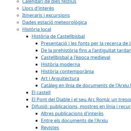
Calendari de dies festius
Llocs d'interès
Itineraris i excursions
Dades estació meteorològica
Història local
Història de Castellbisbal
Presentació i les fonts per la recerca de l
De la prehistòria fins a l'antiguitat tarda
Castellbisbal a l'època medieval
Història moderna
Història contemporània
Art i Arquitectura
Catàleg en línia de documents de l'Arxiu
El castell
El Pont del Diable i el seu Arc Romà: un tres
Difusió: publicacions, mostres en línia i recu
Altres publicacions d'interès
Entre els documents de l'Arxiu
Revistes