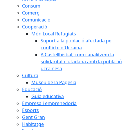
Consum
Comerç
Comunicació
Cooperació
Món Local Refugiats
Suport a la població afectada pel
conflicte d'Ucraïna
A Castellbisbal, com canalitzem la
solidaritat ciutadana amb la població
ucraïnesa
Cultura
Museu de la Pagesia
Educació
Guia educativa
Empresa i emprenedoria
Esports
Gent Gran
Habitatge