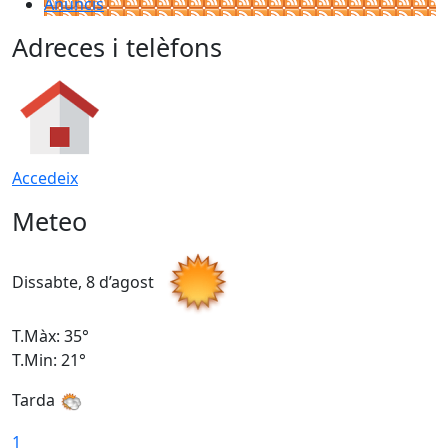
Anuncis
Adreces i telèfons
Accedeix
Meteo
Dissabte, 8 d’agost
D
T.Màx: 35°
T
T.Min: 21°
T
Tarda
1