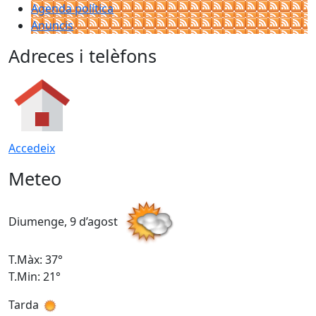
Agenda política
Anuncis
Adreces i telèfons
Accedeix
Meteo
Diumenge, 9 d’agost
D
T.Màx: 37°
T
T.Min: 21°
T
Tarda
T