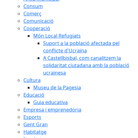
Consum
Comerç
Comunicació
Cooperació
Món Local Refugiats
Suport a la població afectada pel
conflicte d'Ucraïna
A Castellbisbal, com canalitzem la
solidaritat ciutadana amb la població
ucraïnesa
Cultura
Museu de la Pagesia
Educació
Guia educativa
Empresa i emprenedoria
Esports
Gent Gran
Habitatge