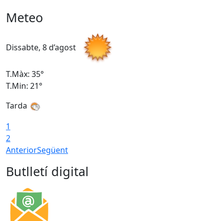
Meteo
Dissabte, 8 d’agost
D
T.Màx: 35°
T
T.Min: 21°
T
Tarda
1
2
Anterior
Següent
Butlletí digital