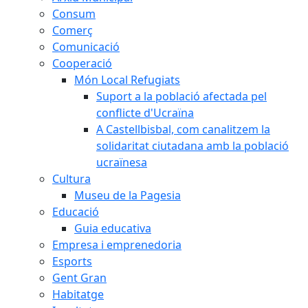
Consum
Comerç
Comunicació
Cooperació
Món Local Refugiats
Suport a la població afectada pel
conflicte d'Ucraïna
A Castellbisbal, com canalitzem la
solidaritat ciutadana amb la població
ucraïnesa
Cultura
Museu de la Pagesia
Educació
Guia educativa
Empresa i emprenedoria
Esports
Gent Gran
Habitatge