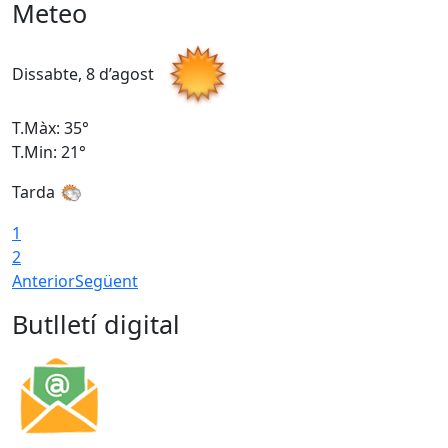
Meteo
Dissabte, 8 d’agost
D
T.Màx: 35°
T
T.Min: 21°
T
Tarda
1
2
Anterior
Següent
Butlletí digital