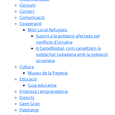
Consum
Comerç
Comunicació
Cooperació
Món Local Refugiats
Suport a la població afectada pel
conflicte d'Ucraïna
A Castellbisbal, com canalitzem la
solidaritat ciutadana amb la població
ucraïnesa
Cultura
Museu de la Pagesia
Educació
Guia educativa
Empresa i emprenedoria
Esports
Gent Gran
Habitatge