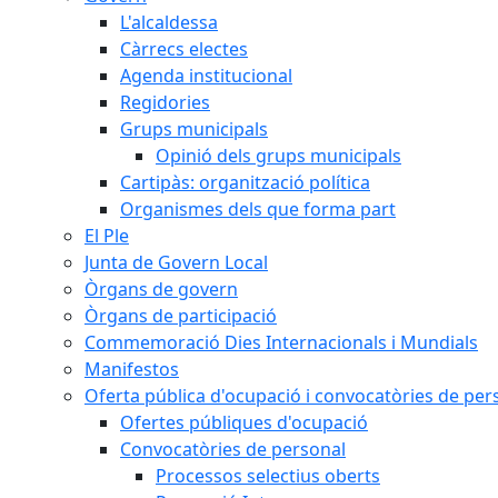
L'alcaldessa
Càrrecs electes
Agenda institucional
Regidories
Grups municipals
Opinió dels grups municipals
Cartipàs: organització política
Organismes dels que forma part
El Ple
Junta de Govern Local
Òrgans de govern
Òrgans de participació
Commemoració Dies Internacionals i Mundials
Manifestos
Oferta pública d'ocupació i convocatòries de per
Ofertes públiques d'ocupació
Convocatòries de personal
Processos selectius oberts