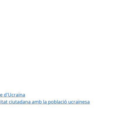
te d'Ucraïna
ritat ciutadana amb la població ucraïnesa