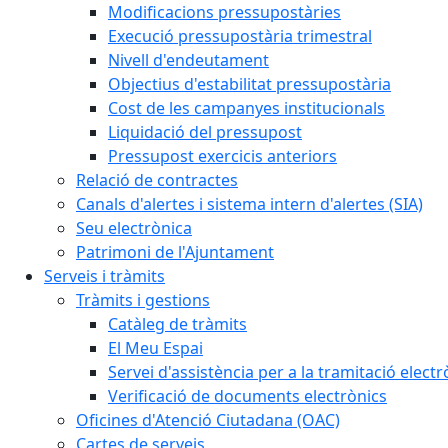
Modificacions pressupostàries
Execució pressupostària trimestral
Nivell d'endeutament
Objectius d'estabilitat pressupostària
Cost de les campanyes institucionals
Liquidació del pressupost
Pressupost exercicis anteriors
Relació de contractes
Canals d'alertes i sistema intern d'alertes (SIA)
Seu electrònica
Patrimoni de l'Ajuntament
Serveis i tràmits
Tràmits i gestions
Catàleg de tràmits
El Meu Espai
Servei d'assistència per a la tramitació electr
Verificació de documents electrònics
Oficines d'Atenció Ciutadana (OAC)
Cartes de serveis