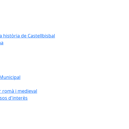
a història de Castellbisbal
na
 Municipal
or romà i medieval
rsos d'interès