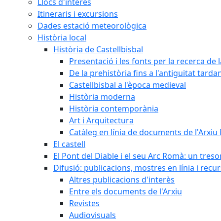
Llocs d'interès
Itineraris i excursions
Dades estació meteorològica
Història local
Història de Castellbisbal
Presentació i les fonts per la recerca de l
De la prehistòria fins a l'antiguitat tarda
Castellbisbal a l'època medieval
Història moderna
Història contemporània
Art i Arquitectura
Catàleg en línia de documents de l'Arxiu
El castell
El Pont del Diable i el seu Arc Romà: un tres
Difusió: publicacions, mostres en línia i recu
Altres publicacions d'interès
Entre els documents de l'Arxiu
Revistes
Audiovisuals