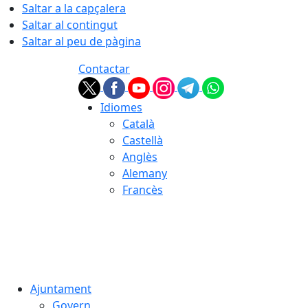
Saltar a la capçalera
Saltar al contingut
Saltar al peu de pàgina
Contactar
Idiomes
Català
Castellà
Anglès
Alemany
Francès
09.08.2026 | 14:21
Ajuntament
Govern