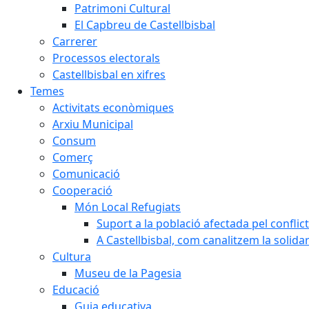
Patrimoni Cultural
El Capbreu de Castellbisbal
Carrerer
Processos electorals
Castellbisbal en xifres
Temes
Activitats econòmiques
Arxiu Municipal
Consum
Comerç
Comunicació
Cooperació
Món Local Refugiats
Suport a la població afectada pel conflic
A Castellbisbal, com canalitzem la solida
Cultura
Museu de la Pagesia
Educació
Guia educativa