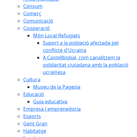
Consum
Comerç
Comunicació
Cooperació
Món Local Refugiats
Suport a la població afectada pel
conflicte d'Ucraïna
A Castellbisbal, com canalitzem la
solidaritat ciutadana amb la població
ucraïnesa
Cultura
Museu de la Pagesia
Educació
Guia educativa
Empresa i emprenedoria
Esports
Gent Gran
Habitatge