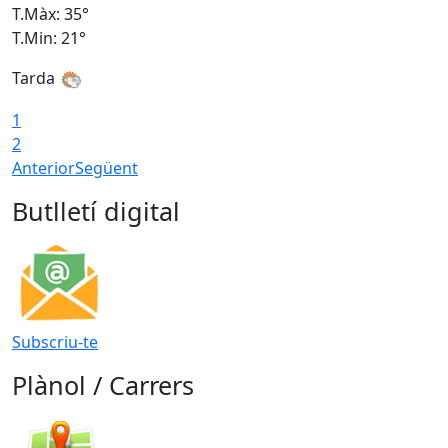
T.Màx: 35°
T
T.Min: 21°
T
Tarda
1
2
Anterior
Següent
Butlletí digital
Subscriu-te
Plànol / Carrers