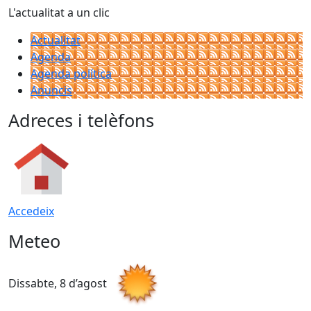
L'actualitat a un clic
Actualitat
Agenda
Agenda política
Anuncis
Adreces i telèfons
Accedeix
Meteo
Dissabte, 8 d’agost
D