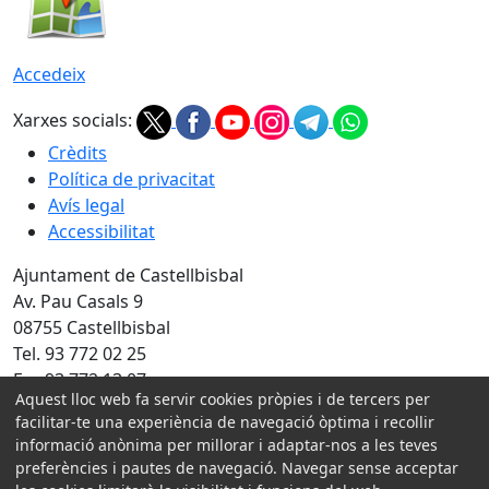
Accedeix
Xarxes socials:
Crèdits
Política de privacitat
Avís legal
Accessibilitat
Ajuntament de Castellbisbal
Av. Pau Casals 9
08755 Castellbisbal
Tel. 93 772 02 25
Fax 93 772 13 07
Aquest lloc web fa servir cookies pròpies i de tercers per
Amb la col·laboració de:
facilitar-te una experiència de navegació òptima i recollir
informació anònima per millorar i adaptar-nos a les teves
preferències i pautes de navegació. Navegar sense acceptar