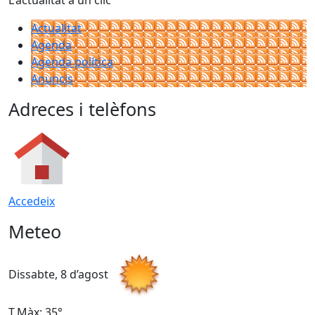
L'actualitat a un clic
Actualitat
Agenda
Agenda política
Anuncis
Adreces i telèfons
Accedeix
Meteo
Dissabte, 8 d’agost
D
T.Màx: 35°
T