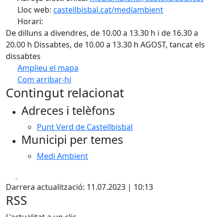
Lloc web:
castellbisbal.cat/mediambient
Horari:
De dilluns a divendres, de 10.00 a 13.30 h i de 16.30 a
20.00 h Dissabtes, de 10.00 a 13.30 h AGOST, tancat els
dissabtes
Amplieu el mapa
Com arribar-hi
Leaflet
Contingut relacionat
+
Adreces i telèfons
−
Punt Verd de Castellbisbal
Municipi per temes
Medi Ambient
Facebook
X
Darrera actualització: 11.07.2023 | 10:13
RSS