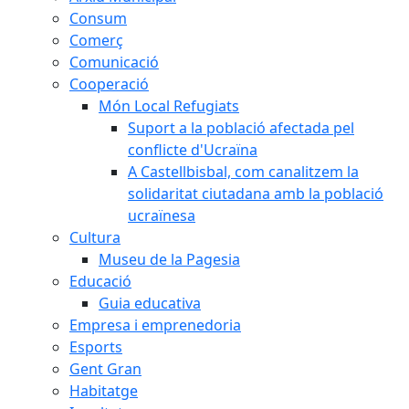
Consum
Comerç
Comunicació
Cooperació
Món Local Refugiats
Suport a la població afectada pel
conflicte d'Ucraïna
A Castellbisbal, com canalitzem la
solidaritat ciutadana amb la població
ucraïnesa
Cultura
Museu de la Pagesia
Educació
Guia educativa
Empresa i emprenedoria
Esports
Gent Gran
Habitatge