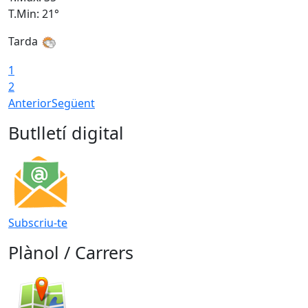
T.Min: 21°
T
Tarda
1
2
Anterior
Següent
Butlletí digital
Subscriu-te
Plànol / Carrers