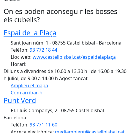
On es poden aconseguir les bosses i
els cubells?
Espai de la Plaça
Sant Joan núm. 1 - 08755 Castellbisbal - Barcelona
Telèfon:
93 772 18 44
Lloc web:
www.castellbisbal.cat/espaidelaplaça
Horari:
Dilluns a divendres de 10.00 a 13.30 h i de 16.00 a 19.30
h Juliol, de 9.00 a 14.00 h Agost tancat
Amplieu el mapa
Com arribar-hi
Leaflet
Punt Verd
+
Pl. Lluís Companys, 2 - 08755 Castellbisbal -
−
Barcelona
Telèfon:
93 771 11 60
Adreça electrònica:
mediambient@castellbisbal.cat