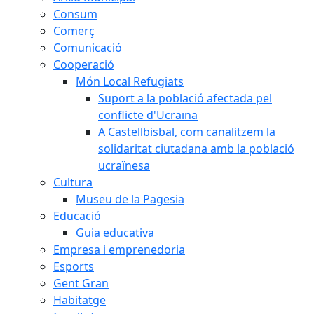
Consum
Comerç
Comunicació
Cooperació
Món Local Refugiats
Suport a la població afectada pel
conflicte d'Ucraïna
A Castellbisbal, com canalitzem la
solidaritat ciutadana amb la població
ucraïnesa
Cultura
Museu de la Pagesia
Educació
Guia educativa
Empresa i emprenedoria
Esports
Gent Gran
Habitatge