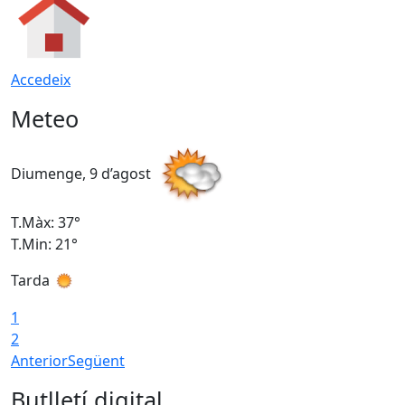
Accedeix
Meteo
Diumenge, 9 d’agost
D
T.Màx: 37°
T
T.Min: 21°
T
Tarda
T
1
2
Anterior
Següent
Butlletí digital