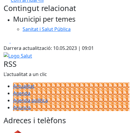
Com arribar-hi
Leaflet
Contingut relacionat
+
Municipi per temes
−
Sanitat i Salut Pública
Facebook
X
Darrera actualització: 10.05.2023 | 09:01
Logo Salut
RSS
L'actualitat a un clic
Actualitat
Agenda
Agenda política
Anuncis
Adreces i telèfons