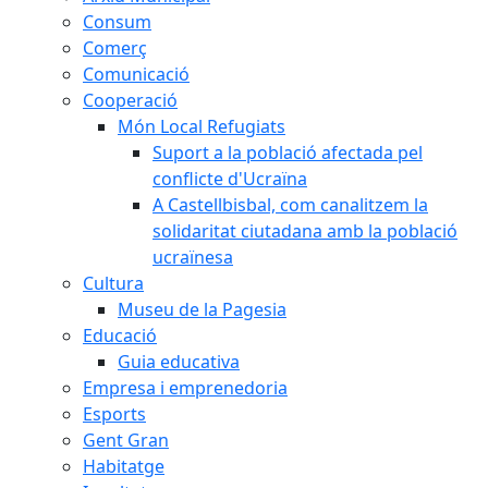
Consum
Comerç
Comunicació
Cooperació
Món Local Refugiats
Suport a la població afectada pel
conflicte d'Ucraïna
A Castellbisbal, com canalitzem la
solidaritat ciutadana amb la població
ucraïnesa
Cultura
Museu de la Pagesia
Educació
Guia educativa
Empresa i emprenedoria
Esports
Gent Gran
Habitatge