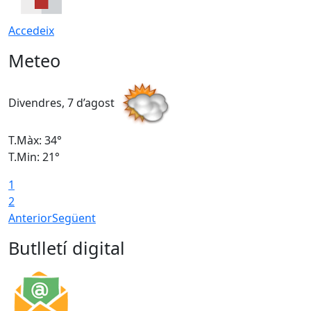
Accedeix
Meteo
Divendres, 7 d’agost
D
T.Màx: 34°
T
T.Min: 21°
T
1
T
2
Anterior
Següent
Butlletí digital