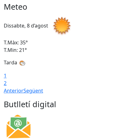
Meteo
Dissabte, 8 d’agost
D
T.Màx: 35°
T
T.Min: 21°
T
Tarda
1
2
Anterior
Següent
Butlletí digital