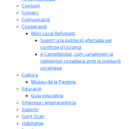
Consum
Comerç
Comunicació
Cooperació
Món Local Refugiats
Suport a la població afectada pel
conflicte d'Ucraïna
A Castellbisbal, com canalitzem la
solidaritat ciutadana amb la població
ucraïnesa
Cultura
Museu de la Pagesia
Educació
Guia educativa
Empresa i emprenedoria
Esports
Gent Gran
Habitatge